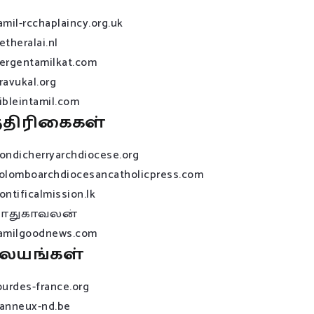
amil-rcchaplaincy.org.uk
etheralai.nl
ergentamilkat.com
ravukal.org
ibleintamil.com
்திரிகைகள்
ondicherryarchdiocese.org
olomboarchdiocesancatholicpress.com
ontificalmission.lk
பாதுகாவலன்
amilgoodnews.com
லயங்கள்
ourdes-france.org
anneux-nd.be