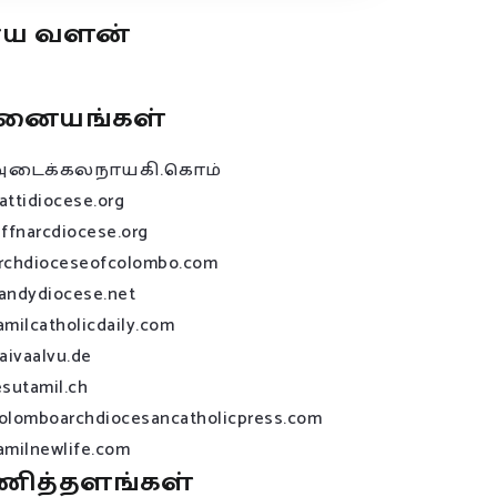
ூய வளன்
னையங்கள்
அடைக்கலநாயகி.கொம்
attidiocese.org
affnarcdiocese.org
rchdioceseofcolombo.com
andydiocese.net
amilcatholicdaily.com
raivaalvu.de
esutamil.ch
olomboarchdiocesancatholicpress.com
amilnewlife.com
ணித்தளங்கள்