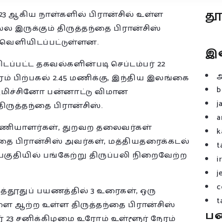
த
் 23 ஆகிய நாள்களில் பிரான்சில் உள்ள
்ல இருக்கும் திருத்தந்தை பிரான்சிஸ்
வெளியிடப்பட்டுள்ளன.
இ
ப்பட்ட தகவல்களின்படி செப்டம்பர் 22
் பிற்பகல் 2.45 மணிக்கு, இந்திய இலங்கை
b
யுமிச்சினோ பன்னாட்டு விமான
j
ிருத்தந்தை பிரான்சிஸ்.
a
பணியாளர்கள், துறவற தலைவர்கள்
k
ை பிரான்சிஸ் அவர்கள், மத்தியதரைக்கடல்
t
பகுதியில் பங்கேற்று திருப்பலி நிறைவேற்ற
i
j
c
தூதுப் பயணத்தில் 3 உரைகள், ஒரு
t
ை ஆற்ற உள்ள திருத்தந்தை பிரான்சிஸ்
ப
் 23 சனிக்கிழமை உரோம் உள்ளூர் நேரம்