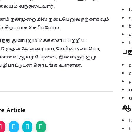
ிலையம் வந்தடைவார்.
t
n
பயணம் நன்முறையில் நடைபெறுவதற்காகவும்
b
ம் சிறப்பாக செபிப்போம்.
u
ந்து துன்புறும் மக்களைப் பற்றிய
b
் 17 முதல் 24, வரை மார்சேயில் நடைபெற
பத
று மாலை ஆயர் பேரவை, இளைஞர் குழு
ழிபாட்டுடன் தொடங்க உள்ளன.
p
c
p
t
ஆ
e Article
l
b