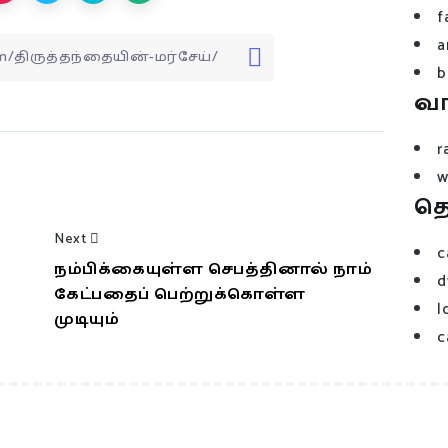
f
a
b
வ
r
w
த
Next
c
நம்பிக்கையுள்ள செபத்தினால் நாம்
d
கேட்பதைப் பெற்றுக்கொள்ள
l
முடியும்
c