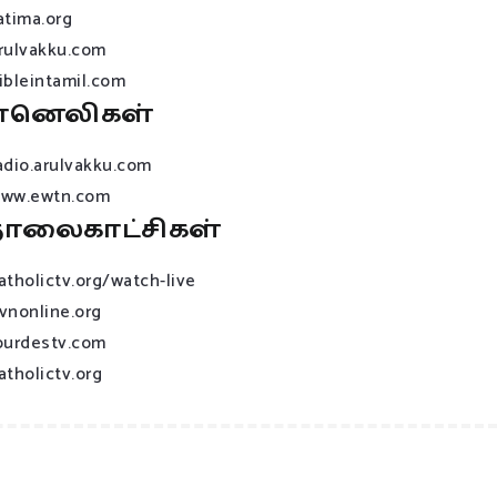
atima.org
rulvakku.com
ibleintamil.com
ானெலிகள்
adio.arulvakku.com
ww.ewtn.com
ொலைகாட்சிகள்
atholictv.org/watch-live
vnonline.org
ourdestv.com
atholictv.org