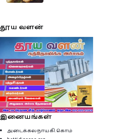
தூய வளன்
இனையங்கள்
அடைக்கலநாயகி.கொம்