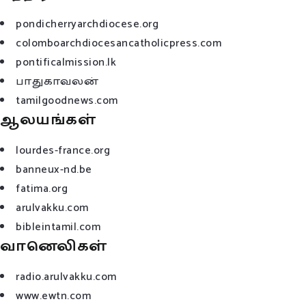
pondicherryarchdiocese.org
colomboarchdiocesancatholicpress.com
pontificalmission.lk
பாதுகாவலன்
tamilgoodnews.com
ஆலயங்கள்
lourdes-france.org
banneux-nd.be
fatima.org
arulvakku.com
bibleintamil.com
வானெலிகள்
radio.arulvakku.com
www.ewtn.com