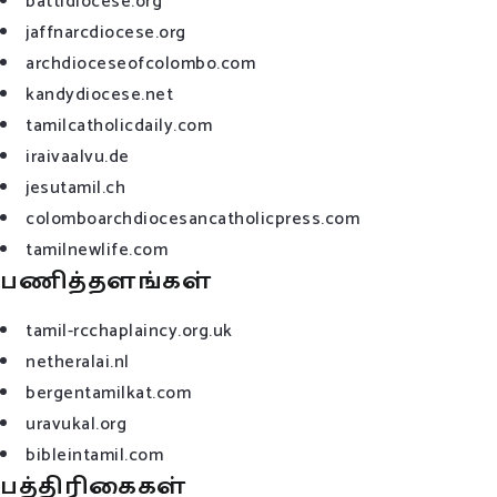
battidiocese.org
jaffnarcdiocese.org
archdioceseofcolombo.com
kandydiocese.net
tamilcatholicdaily.com
iraivaalvu.de
jesutamil.ch
colomboarchdiocesancatholicpress.com
tamilnewlife.com
பணித்தளங்கள்
tamil-rcchaplaincy.org.uk
netheralai.nl
bergentamilkat.com
uravukal.org
bibleintamil.com
பத்திரிகைகள்