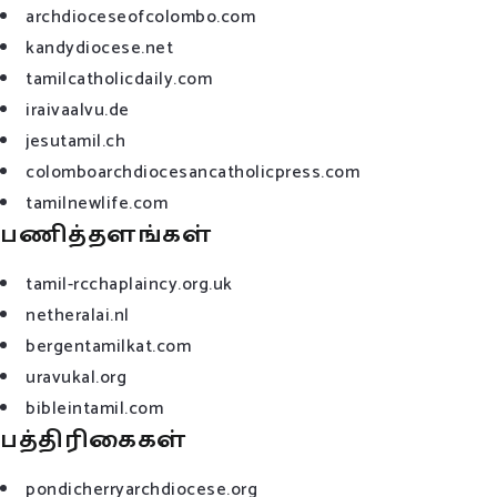
archdioceseofcolombo.com
kandydiocese.net
tamilcatholicdaily.com
iraivaalvu.de
jesutamil.ch
colomboarchdiocesancatholicpress.com
tamilnewlife.com
பணித்தளங்கள்
tamil-rcchaplaincy.org.uk
netheralai.nl
bergentamilkat.com
uravukal.org
bibleintamil.com
பத்திரிகைகள்
pondicherryarchdiocese.org