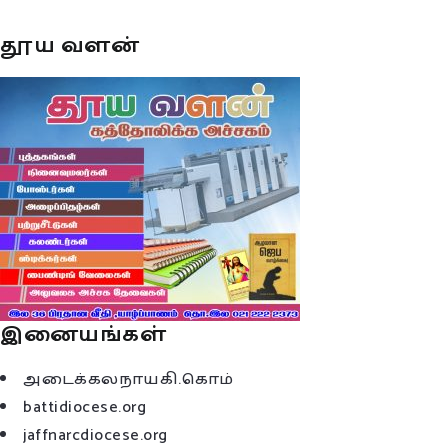
தூய வளன்
இனையங்கள்
அடைக்கலநாயகி.கொம்
battidiocese.org
jaffnarcdiocese.org