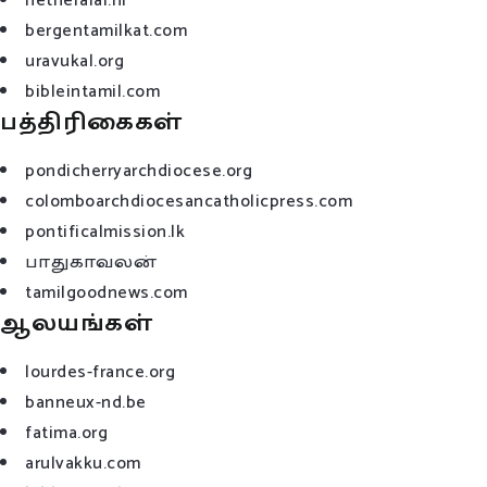
netheralai.nl
bergentamilkat.com
uravukal.org
bibleintamil.com
பத்திரிகைகள்
pondicherryarchdiocese.org
colomboarchdiocesancatholicpress.com
pontificalmission.lk
பாதுகாவலன்
tamilgoodnews.com
ஆலயங்கள்
lourdes-france.org
banneux-nd.be
fatima.org
arulvakku.com