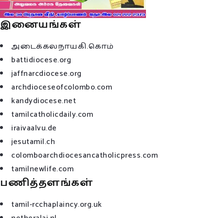
இனையங்கள்
அடைக்கலநாயகி.கொம்
battidiocese.org
jaffnarcdiocese.org
archdioceseofcolombo.com
kandydiocese.net
tamilcatholicdaily.com
iraivaalvu.de
jesutamil.ch
colomboarchdiocesancatholicpress.com
tamilnewlife.com
பணித்தளங்கள்
tamil-rcchaplaincy.org.uk