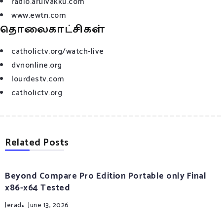
radio.arulvakku.com
www.ewtn.com
தொலைகாட்சிகள்
catholictv.org/watch-live
dvnonline.org
lourdestv.com
catholictv.org
Related Posts
Beyond Compare Pro Edition Portable only Final
x86-x64 Tested
Jerad
June 13, 2026