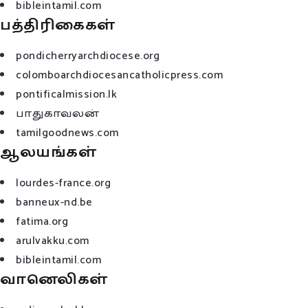
bibleintamil.com
பத்திரிகைகள்
pondicherryarchdiocese.org
colomboarchdiocesancatholicpress.com
pontificalmission.lk
பாதுகாவலன்
tamilgoodnews.com
ஆலயங்கள்
lourdes-france.org
banneux-nd.be
fatima.org
arulvakku.com
bibleintamil.com
வானெலிகள்