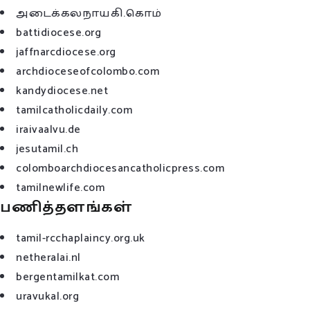
அடைக்கலநாயகி.கொம்
battidiocese.org
jaffnarcdiocese.org
archdioceseofcolombo.com
kandydiocese.net
tamilcatholicdaily.com
iraivaalvu.de
jesutamil.ch
colomboarchdiocesancatholicpress.com
tamilnewlife.com
பணித்தளங்கள்
tamil-rcchaplaincy.org.uk
netheralai.nl
bergentamilkat.com
uravukal.org