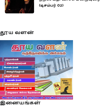
(டிசம்பர் 02)
தூய வளன்
இனையங்கள்