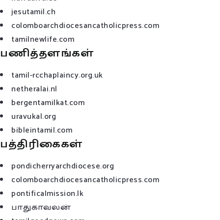
jesutamil.ch
colomboarchdiocesancatholicpress.com
tamilnewlife.com
பணித்தளங்கள்
tamil-rcchaplaincy.org.uk
netheralai.nl
bergentamilkat.com
uravukal.org
bibleintamil.com
பத்திரிகைகள்
pondicherryarchdiocese.org
colomboarchdiocesancatholicpress.com
pontificalmission.lk
பாதுகாவலன்