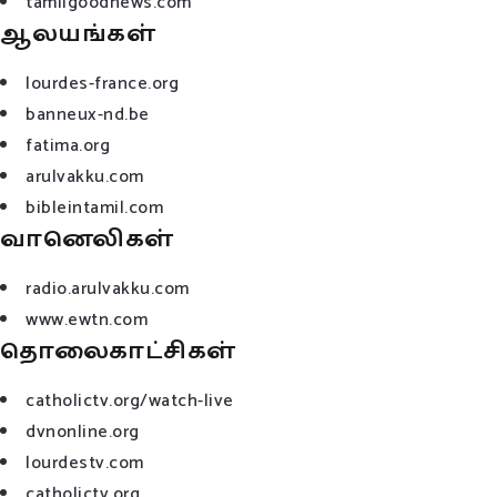
tamilgoodnews.com
ஆலயங்கள்
lourdes-france.org
banneux-nd.be
fatima.org
arulvakku.com
bibleintamil.com
வானெலிகள்
radio.arulvakku.com
www.ewtn.com
தொலைகாட்சிகள்
catholictv.org/watch-live
dvnonline.org
lourdestv.com
catholictv.org