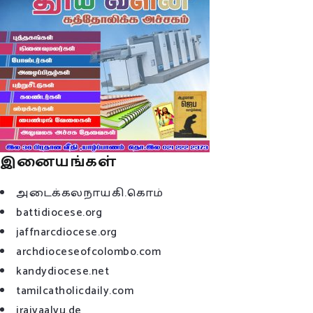
இனையங்கள்
அடைக்கலநாயகி.கொம்
battidiocese.org
jaffnarcdiocese.org
archdioceseofcolombo.com
kandydiocese.net
tamilcatholicdaily.com
iraivaalvu.de