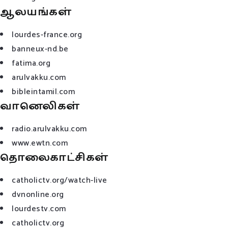
ஆலயங்கள்
lourdes-france.org
banneux-nd.be
fatima.org
arulvakku.com
bibleintamil.com
வானெலிகள்
radio.arulvakku.com
www.ewtn.com
தொலைகாட்சிகள்
catholictv.org/watch-live
dvnonline.org
lourdestv.com
catholictv.org