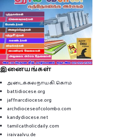
இனையங்கள்
அடைக்கலநாயகி.கொம்
battidiocese.org
jaffnarcdiocese.org
archdioceseofcolombo.com
kandydiocese.net
tamilcatholicdaily.com
iraivaalvu.de