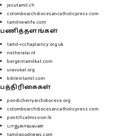
jesutamil.ch
colomboarchdiocesancatholicpress.com
tamilnewlife.com
பணித்தளங்கள்
tamil-rcchaplaincy.org.uk
netheralai.nl
bergentamilkat.com
uravukal.org
bibleintamil.com
பத்திரிகைகள்
pondicherryarchdiocese.org
colomboarchdiocesancatholicpress.com
pontificalmission.lk
பாதுகாவலன்
tamilgoodnews.com