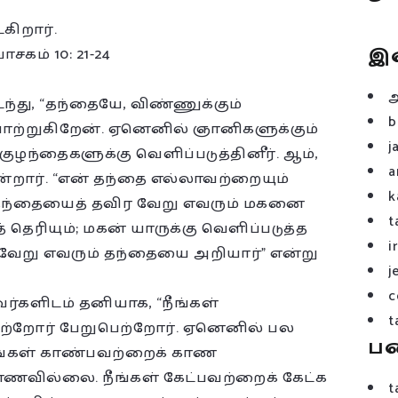
ிறார்.
இ
சகம் 10: 21-24
து, “தந்தையே, விண்ணுக்கும்
b
ோற்றுகிறேன். ஏனெனில் ஞானிகளுக்கும்
j
ுழந்தைகளுக்கு வெளிப்படுத்தினீர். ஆம்,
a
்றார். “என் தந்தை எல்லாவற்றையும்
k
். தந்தையைத் தவிர வேறு எவரும் மகனை
t
 தெரியும்; மகன் யாருக்கு வெளிப்படுத்த
i
். வேறு எவரும் தந்தையை அறியார்” என்று
j
c
 அவர்களிடம் தனியாக, “நீங்கள்
t
ெற்றோர் பேறுபெற்றோர். ஏனெனில் பல
ப
ீங்கள் காண்பவற்றைக் காண
காணவில்லை. நீங்கள் கேட்பவற்றைக் கேட்க
t