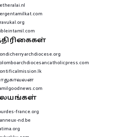
etheralai.nl
ergentamilkat.com
ravukal.org
ibleintamil.com
்திரிகைகள்
ondicherryarchdiocese.org
olomboarchdiocesancatholicpress.com
ontificalmission.lk
பாதுகாவலன்
amilgoodnews.com
லயங்கள்
ourdes-france.org
anneux-nd.be
atima.org