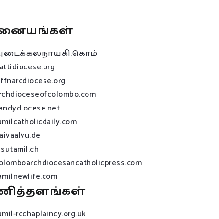
னையங்கள்
அடைக்கலநாயகி.கொம்
attidiocese.org
affnarcdiocese.org
rchdioceseofcolombo.com
andydiocese.net
amilcatholicdaily.com
raivaalvu.de
esutamil.ch
olomboarchdiocesancatholicpress.com
amilnewlife.com
ணித்தளங்கள்
amil-rcchaplaincy.org.uk