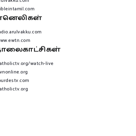
rulvakku.com
ibleintamil.com
ானெலிகள்
adio.arulvakku.com
ww.ewtn.com
ொலைகாட்சிகள்
atholictv.org/watch-live
vnonline.org
ourdestv.com
atholictv.org