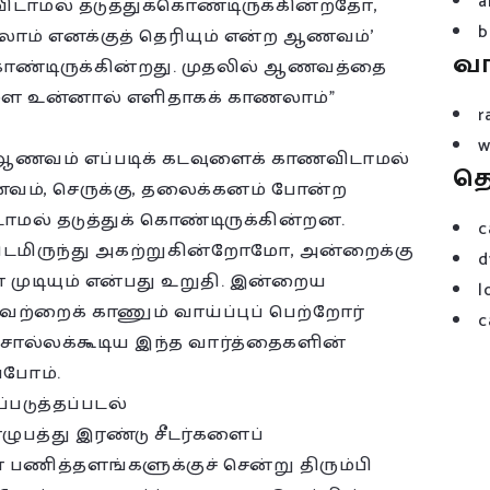
a
ிடாமல் தடுத்துக்கொண்டிருக்கின்றதோ,
b
்லாம் எனக்குத் தெரியும் என்ற ஆணவம்’
வ
கொண்டிருக்கின்றது. முதலில் ஆணவத்தை
வுளை உன்னால் எளிதாகக் காணலாம்”
r
w
 ஆணவம் எப்படிக் கடவுளைக் காணவிடாமல்
த
ணவம், செருக்கு, தலைக்கனம் போன்ற
மல் தடுத்துக் கொண்டிருக்கின்றன.
c
ிடமிருந்து அகற்றுகின்றோமோ, அன்றைக்கு
d
முடியும் என்பது உறுதி. இன்றைய
l
பவற்றைக் காணும் வாய்ப்புப் பெற்றோர்
c
 சொல்லக்கூடிய இந்த வார்த்தைகளின்
்போம்.
டுத்தப்படல்
ுபத்து இரண்டு சீடர்களைப்
பணித்தளங்களுக்குச் சென்று திரும்பி