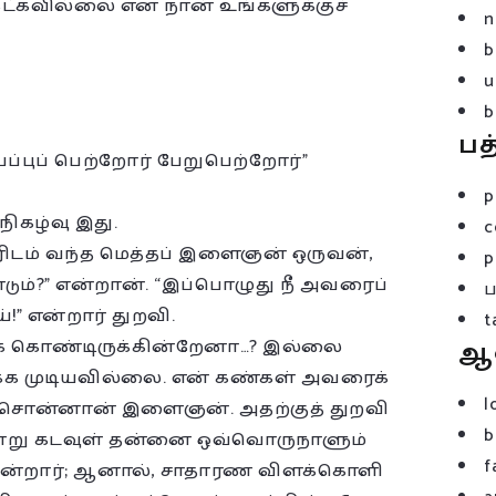
ேட்கவில்லை என நான் உங்களுக்குச்
n
b
u
b
பத
ப்புப் பெற்றோர் பேறுபெற்றோர்”
p
ிகழ்வு இது.
c
வரிடம் வந்த மெத்தப் இளைஞன் ஒருவன்,
p
டும்?” என்றான். “இப்பொழுது நீ அவரைப்
!” என்றார் துறவி.
t
ுக் கொண்டிருக்கின்றேனா…? இல்லை
ஆ
்க முடியவில்லை. என் கண்கள் அவரைக்
l
 சொன்னான் இளைஞன். அதற்குத் துறவி
b
ாறு கடவுள் தன்னை ஒவ்வொருநாளும்
f
கின்றார்; ஆனால், சாதாரண விளக்கொளி