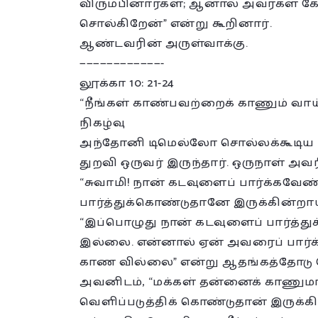
விரும்பினார்கள்; ஆனால் அவர்கள் க
சொல்கிறேன்” என்று கூறினார்.
ஆண்டவரின் அருள்வாக்கு.
————————————-
லூக்கா 10: 21-24
“நீங்கள் காண்பவற்றைக் காணும் வாய்
நிகழ்வு
அந்தோனி டிமெல்லோ சொல்லக்கூடிய ந
துறவி ஒருவர் இருந்தார். ஒருநாள் அ
“சுவாமி! நான் கடவுளைப் பார்க்கவேண்
பார்த்துக்கொண்டுதானே இருக்கின்றாய்
“இப்பொழுது நான் கடவுளைப் பார்த்த
இல்லை. என்னால் ஏன் அவரைப் பார்க
காண வில்லை” என்று ஆதங்கத்தோடு
அவனிடம், “மக்கள் தன்னைக் காணும
வெளிப்படுத்திக் கொண்டுதான் இருக்