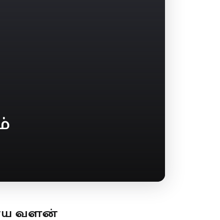
ம்
ூய வளன்