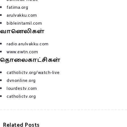
fatima.org
arulvakku.com
bibleintamil.com
வானெலிகள்
radio.arulvakku.com
www.ewtn.com
தொலைகாட்சிகள்
catholictv.org/watch-live
dvnonline.org
lourdestv.com
catholictv.org
Related Posts