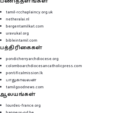
பணித்தளங்கள்
tamil-rcchaplaincy.org.uk
netheralai.nl
bergentamilkat.com
uravukal.org
bibleintamil.com
பத்திரிகைகள்
pondicherryarchdiocese.org
colomboarchdiocesancatholicpress.com
pontificalmission.lk
பாதுகாவலன்
tamilgoodnews.com
ஆலயங்கள்
lourdes-france.org
banneux-nd.be