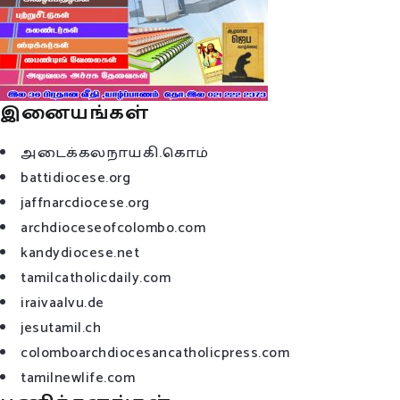
இனையங்கள்
அடைக்கலநாயகி.கொம்
battidiocese.org
jaffnarcdiocese.org
archdioceseofcolombo.com
kandydiocese.net
tamilcatholicdaily.com
iraivaalvu.de
jesutamil.ch
colomboarchdiocesancatholicpress.com
tamilnewlife.com