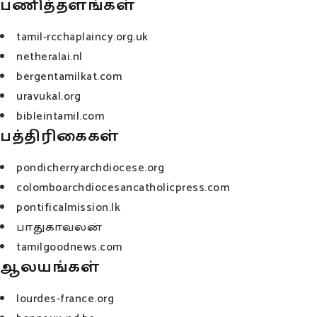
பணித்தளங்கள்
tamil-rcchaplaincy.org.uk
netheralai.nl
bergentamilkat.com
uravukal.org
bibleintamil.com
பத்திரிகைகள்
pondicherryarchdiocese.org
colomboarchdiocesancatholicpress.com
pontificalmission.lk
பாதுகாவலன்
tamilgoodnews.com
ஆலயங்கள்
lourdes-france.org