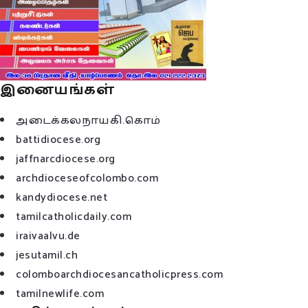
இனையங்கள்
அடைக்கலநாயகி.கொம்
battidiocese.org
jaffnarcdiocese.org
archdioceseofcolombo.com
kandydiocese.net
tamilcatholicdaily.com
iraivaalvu.de
jesutamil.ch
colomboarchdiocesancatholicpress.com
tamilnewlife.com