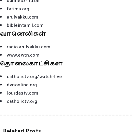
banneux-nd.be
fatima.org
arulvakku.com
bibleintamil.com
வானெலிகள்
radio.arulvakku.com
www.ewtn.com
தொலைகாட்சிகள்
catholictv.org/watch-live
dvnonline.org
lourdestv.com
catholictv.org
Related Posts