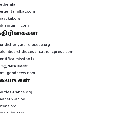
etheralai.nl
ergentamilkat.com
ravukal.org
ibleintamil.com
்திரிகைகள்
ondicherryarchdiocese.org
olomboarchdiocesancatholicpress.com
ontificalmission.lk
பாதுகாவலன்
amilgoodnews.com
லயங்கள்
ourdes-france.org
anneux-nd.be
atima.org