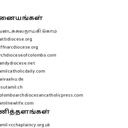
னையங்கள்
அடைக்கலநாயகி.கொம்
attidiocese.org
affnarcdiocese.org
rchdioceseofcolombo.com
andydiocese.net
amilcatholicdaily.com
raivaalvu.de
esutamil.ch
olomboarchdiocesancatholicpress.com
amilnewlife.com
ணித்தளங்கள்
amil-rcchaplaincy.org.uk