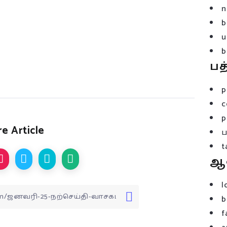
n
b
u
b
பத
p
c
p
e Article
t
ஆ
l
b
f