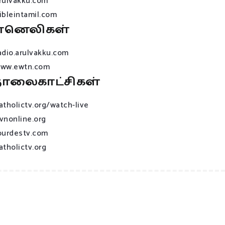
rulvakku.com
ibleintamil.com
ானெலிகள்
adio.arulvakku.com
ww.ewtn.com
ொலைகாட்சிகள்
atholictv.org/watch-live
vnonline.org
ourdestv.com
atholictv.org