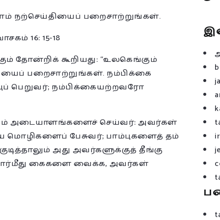
ாம் நற்செய்தியைப் பறைசாற்றுங்கள்.
இ
சகம் 16: 15-18
ம் தோன்றிக் கூறியது: “உலகெங்கும்
b
ியைப் பறைசாற்றுங்கள். நம்பிக்கை
j
்புப் பெறுவர்; நம்பிக்கையற்றவரோ
a
k
ும் அடையாளங்களைச் செய்வர்: அவர்கள்
t
ிய மொழிகளைப் பேசுவர்; பாம்புகளைத் தம்
i
ுடித்தாலும் அது அவர்களுக்குத் தீங்கு
j
ோர்மீது கைகளை வைக்க, அவர்கள்
c
t
ப
t