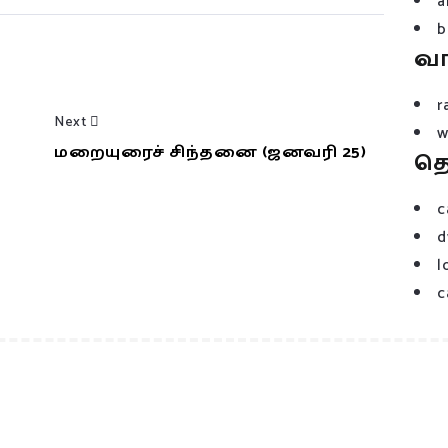
a
b
வ
r
Next
w
மறையுரைச் சிந்தனை (ஜனவரி 25)
த
c
d
l
c