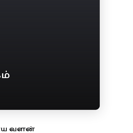
ம்
ூய வளன்