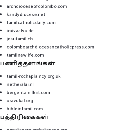
archdioceseofcolombo.com
kandydiocese.net
tamilcatholicdaily.com
iraivaalvu.de
jesutamil.ch
colomboarchdiocesancatholicpress.com
tamilnewlife.com
பணித்தளங்கள்
tamil-rcchaplaincy.org.uk
netheralai.nl
bergentamilkat.com
uravukal.org
bibleintamil.com
பத்திரிகைகள்