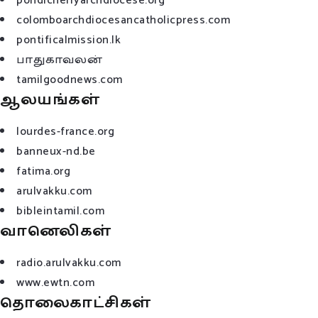
pondicherryarchdiocese.org
colomboarchdiocesancatholicpress.com
pontificalmission.lk
பாதுகாவலன்
tamilgoodnews.com
ஆலயங்கள்
lourdes-france.org
banneux-nd.be
fatima.org
arulvakku.com
bibleintamil.com
வானெலிகள்
radio.arulvakku.com
www.ewtn.com
தொலைகாட்சிகள்