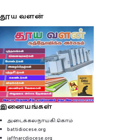
தூய வளன்
இனையங்கள்
அடைக்கலநாயகி.கொம்
battidiocese.org
jaffnarcdiocese.org