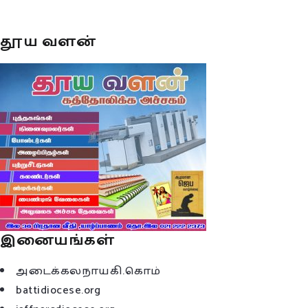
தூய வளன்
இனையங்கள்
அடைக்கலநாயகி.கொம்
battidiocese.org