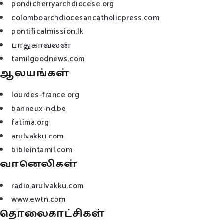
pondicherryarchdiocese.org
colomboarchdiocesancatholicpress.com
pontificalmission.lk
பாதுகாவலன்
tamilgoodnews.com
ஆலயங்கள்
lourdes-france.org
banneux-nd.be
fatima.org
arulvakku.com
bibleintamil.com
வானெலிகள்
radio.arulvakku.com
www.ewtn.com
தொலைகாட்சிகள்