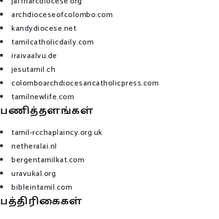
jaffnarcdiocese.org
archdioceseofcolombo.com
kandydiocese.net
tamilcatholicdaily.com
iraivaalvu.de
jesutamil.ch
colomboarchdiocesancatholicpress.com
tamilnewlife.com
பணித்தளங்கள்
tamil-rcchaplaincy.org.uk
netheralai.nl
bergentamilkat.com
uravukal.org
bibleintamil.com
பத்திரிகைகள்