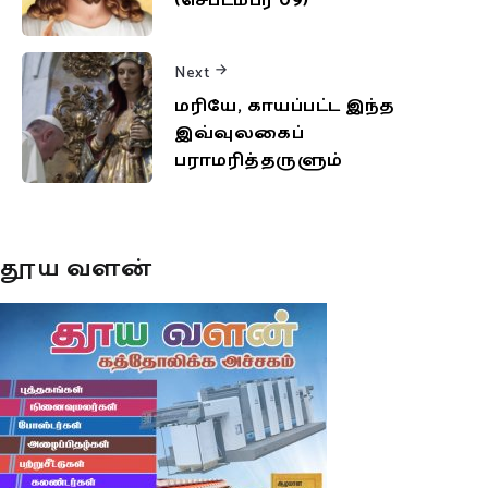
(செப்டம்பர் 09)
Next
மரியே, காயப்பட்ட இந்த
இவ்வுலகைப்
பராமரித்தருளும்
தூய வளன்