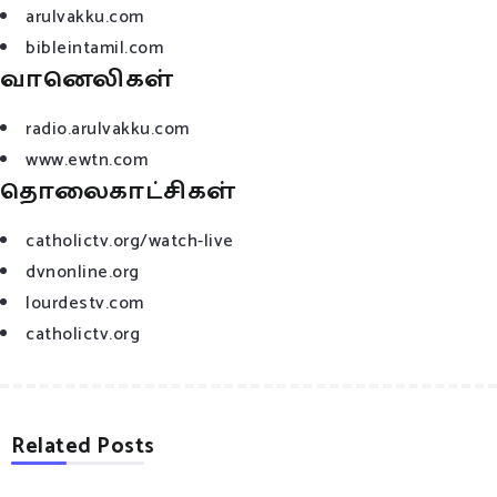
arulvakku.com
bibleintamil.com
வானெலிகள்
radio.arulvakku.com
www.ewtn.com
தொலைகாட்சிகள்
catholictv.org/watch-live
dvnonline.org
lourdestv.com
catholictv.org
Related Posts