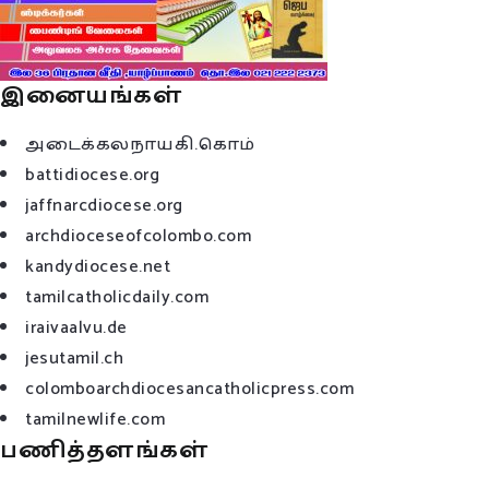
இனையங்கள்
அடைக்கலநாயகி.கொம்
battidiocese.org
jaffnarcdiocese.org
archdioceseofcolombo.com
kandydiocese.net
tamilcatholicdaily.com
iraivaalvu.de
jesutamil.ch
colomboarchdiocesancatholicpress.com
tamilnewlife.com
பணித்தளங்கள்