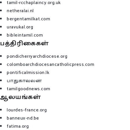
tamil-rcchaplaincy.org.uk
netheralai.nl
bergentamilkat.com
uravukal.org
bibleintamil.com
பத்திரிகைகள்
pondicherryarchdiocese.org
colomboarchdiocesancatholicpress.com
pontificalmission.lk
பாதுகாவலன்
tamilgoodnews.com
ஆலயங்கள்
lourdes-france.org
banneux-nd.be
fatima.org