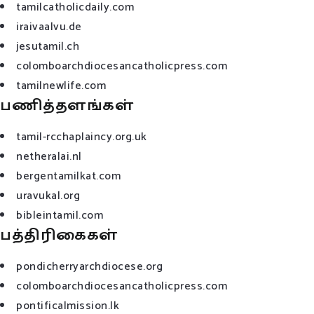
tamilcatholicdaily.com
iraivaalvu.de
jesutamil.ch
colomboarchdiocesancatholicpress.com
tamilnewlife.com
பணித்தளங்கள்
tamil-rcchaplaincy.org.uk
netheralai.nl
bergentamilkat.com
uravukal.org
bibleintamil.com
பத்திரிகைகள்
pondicherryarchdiocese.org
colomboarchdiocesancatholicpress.com
pontificalmission.lk