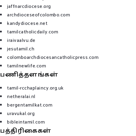
jaffnarcdiocese.org
archdioceseofcolombo.com
kandydiocese.net
tamilcatholicdaily.com
iraivaalvu.de
jesutamil.ch
colomboarchdiocesancatholicpress.com
tamilnewlife.com
பணித்தளங்கள்
tamil-rcchaplaincy.org.uk
netheralai.nl
bergentamilkat.com
uravukal.org
bibleintamil.com
பத்திரிகைகள்