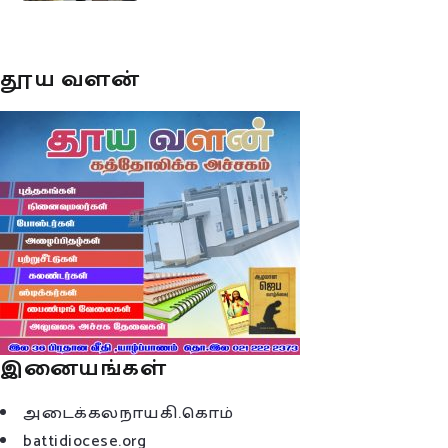
தூய வளன்
இனையங்கள்
அடைக்கலநாயகி.கொம்
battidiocese.org