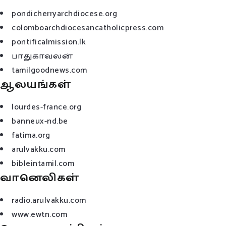
pondicherryarchdiocese.org
colomboarchdiocesancatholicpress.com
pontificalmission.lk
பாதுகாவலன்
tamilgoodnews.com
ஆலயங்கள்
lourdes-france.org
banneux-nd.be
fatima.org
arulvakku.com
bibleintamil.com
வானெலிகள்
radio.arulvakku.com
www.ewtn.com