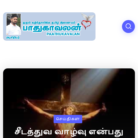
செய்திகள்
சீடத்துவ வாழ்வு என்பது