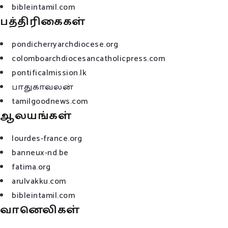
bibleintamil.com
பத்திரிகைகள்
pondicherryarchdiocese.org
colomboarchdiocesancatholicpress.com
pontificalmission.lk
பாதுகாவலன்
tamilgoodnews.com
ஆலயங்கள்
lourdes-france.org
banneux-nd.be
fatima.org
arulvakku.com
bibleintamil.com
வானெலிகள்