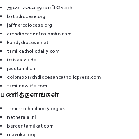
அடைக்கலநாயகி.கொம்
battidiocese.org
jaffnarcdiocese.org
archdioceseofcolombo.com
kandydiocese.net
tamilcatholicdaily.com
iraivaalvu.de
jesutamil.ch
colomboarchdiocesancatholicpress.com
tamilnewlife.com
பணித்தளங்கள்
tamil-rcchaplaincy.org.uk
netheralai.nl
bergentamilkat.com
uravukal.org