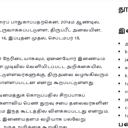
த
ைப் பாதுகாப்பதற்கென, 2014ம் ஆண்டில்,
இ
ருவாக்கப்பட்டுள்ள, திருப்பீட அவையின்,
6, இப்புதன் முதல், செப்டம்பர் 18,
b
்கள் நேரிடையாகவும், ஏனையோர் இணையம்
j
ன் முடிவில் வெளியிடப்பட்ட அறிக்கையில்,
a
ட்டுள்ளவர்களுக்கு, திருஅவை வழங்கிவரும்
k
ொள்ளப்பட்டன என்று கூறப்பட்டுள்ளது.
t
i
 அமைத்துக் கொடுப்பதில் சிறப்பாகப்
j
 உலகளாவிய பெண் துறவு சபை தலைவர்களின்
c
 இந்த கூட்டத்தில் விளக்கப்பட்டது என்றும்,
t
், இணையதளம் வழியாக பல்வேறு
ப
 அந்த அறிக்கை கூறுகிறது.