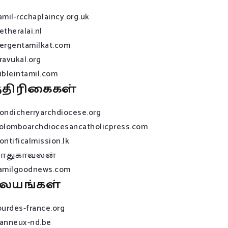
amil-rcchaplaincy.org.uk
etheralai.nl
ergentamilkat.com
ravukal.org
ibleintamil.com
்திரிகைகள்
ondicherryarchdiocese.org
olomboarchdiocesancatholicpress.com
ontificalmission.lk
பாதுகாவலன்
amilgoodnews.com
லயங்கள்
ourdes-france.org
anneux-nd.be