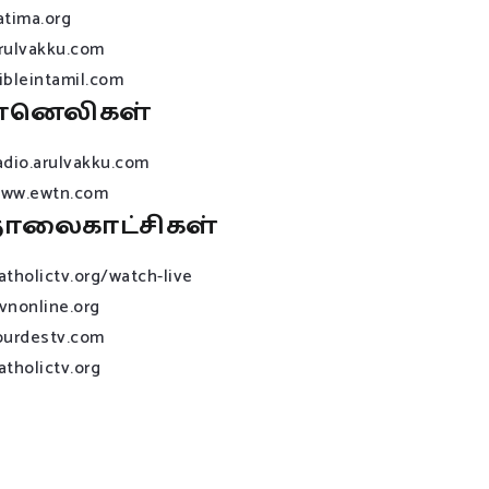
atima.org
rulvakku.com
ibleintamil.com
ானெலிகள்
adio.arulvakku.com
ww.ewtn.com
ொலைகாட்சிகள்
atholictv.org/watch-live
vnonline.org
ourdestv.com
atholictv.org