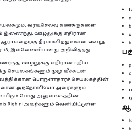
t
n
 செயலகமும், வரவுசெலவு கணக்குகளை
b
ம் இணைந்து, ஊழலுக்கு எதிரான
u
ஆராய்வதற்கு தீர்மானித்துள்ளன என்று,
b
ர் 18, இவ்வெள்ளியன்று அறிவித்தது.
பத
ொணர்ந்த, ஊழலுக்கு எதிரான புதிய
p
ு செயலகங்களும் முழு வீச்சுடன்
c
, வத்திக்கான் பொருளாதாரச் செயலகத்தின்
p
வான் அந்தோனியோ அவர்களும்,
யிடும் பொது அலுவலகத்தின்
t
is Righini அவர்களும் வெளியிட்டுள்ள
ஆ
l
b