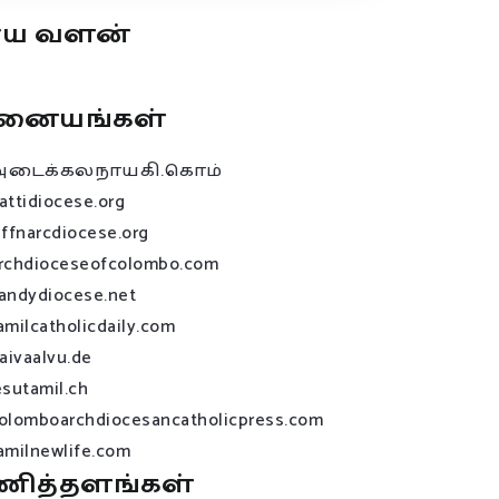
ூய வளன்
னையங்கள்
அடைக்கலநாயகி.கொம்
attidiocese.org
affnarcdiocese.org
rchdioceseofcolombo.com
andydiocese.net
amilcatholicdaily.com
raivaalvu.de
esutamil.ch
olomboarchdiocesancatholicpress.com
amilnewlife.com
ணித்தளங்கள்