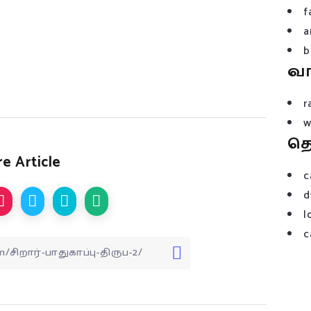
f
a
b
வ
r
w
த
e Article
c
d
l
c