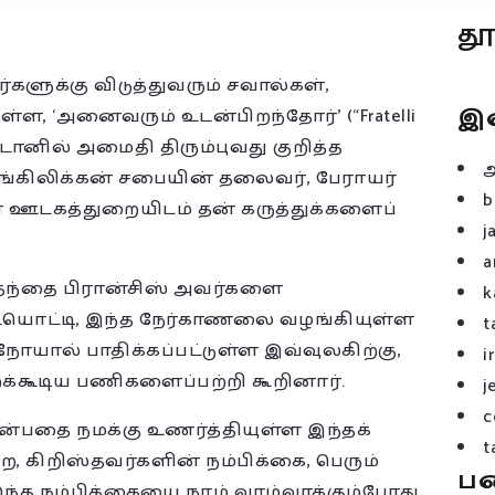
த
ளுக்கு விடுத்துவரும் சவால்கள்,
இ
்ள, ‘அனைவரும் உடன்பிறந்தோர்’ (“Fratelli
 சூடானில் அமைதி திரும்புவது குறித்த
ஆங்கிலிக்கன் சபையின் தலைவர், பேராயர்
b
ன் ஊடகத்துறையிடம் தன் கருத்துக்களைப்
j
a
த்தந்தை பிரான்சிஸ் அவர்களை
k
டையொட்டி, இந்த நேர்காணலை வழங்கியுள்ள
t
யால் பாதிக்கப்பட்டுள்ள இவ்வுலகிற்கு,
i
க்கூடிய பணிகளைப்பற்றி கூறினார்.
j
c
்பதை நமக்கு உணர்த்தியுள்ள இந்தக்
t
கிறிஸ்தவர்களின் நம்பிக்கை, பெரும்
ப
ந்த நம்பிக்கையை நாம் வாழ்வாக்கும்போது,