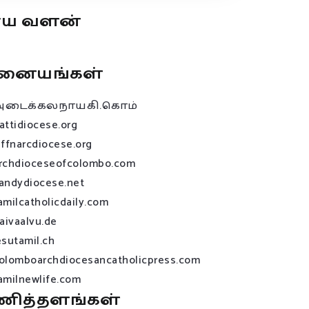
ூய வளன்
னையங்கள்
அடைக்கலநாயகி.கொம்
attidiocese.org
affnarcdiocese.org
rchdioceseofcolombo.com
andydiocese.net
amilcatholicdaily.com
raivaalvu.de
esutamil.ch
olomboarchdiocesancatholicpress.com
amilnewlife.com
ணித்தளங்கள்