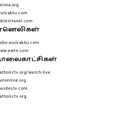
atima.org
rulvakku.com
ibleintamil.com
ானெலிகள்
adio.arulvakku.com
ww.ewtn.com
ொலைகாட்சிகள்
atholictv.org/watch-live
vnonline.org
ourdestv.com
atholictv.org