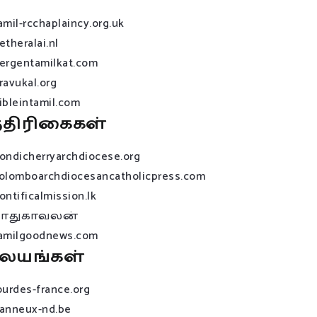
amil-rcchaplaincy.org.uk
etheralai.nl
ergentamilkat.com
ravukal.org
ibleintamil.com
்திரிகைகள்
ondicherryarchdiocese.org
olomboarchdiocesancatholicpress.com
ontificalmission.lk
பாதுகாவலன்
amilgoodnews.com
லயங்கள்
ourdes-france.org
anneux-nd.be