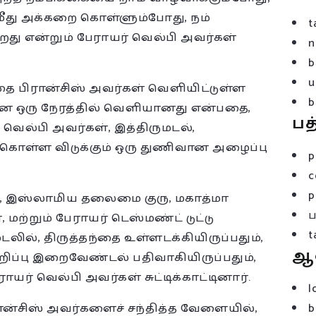
மீது அக்கறை கொள்ளும்போது, நம்
t
றது என்றும் பேராயர் வெல்பி அவர்கள்
n
b
u
்தை பிரான்சிஸ் அவர்கள் வெளியிட்டுள்ள
b
ேவையான ஒரு நேரத்தில் வெளியானது என்பதை,
பத
 வெல்பி அவர்கள், இத்திருமடல்,
்கொள்ள விடுக்கும் ஒரு துணிவான அழைப்பு
p
c
p
தை, இஸ்லாமிய தலைமை குரு, மகாத்மா
், மற்றும் பேராயர் டெஸ்மண்ட் டுட்டு
t
ில், திருத்தந்தை உள்ளடக்கியிருப்பதும்,
ஆ
ிப்பு இறைவேண்டல் பதிவாகியிருப்பதும்,
ாயர் வெல்பி அவர்கள் சுட்டிக்காட்டினார்.
l
ரான்சிஸ் அவர்களைச் சந்தித்த வேளையில்,
b