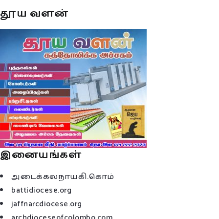
தூய வளன்
இனையங்கள்
அடைக்கலநாயகி.கொம்
battidiocese.org
jaffnarcdiocese.org
archdioceseofcolombo.com