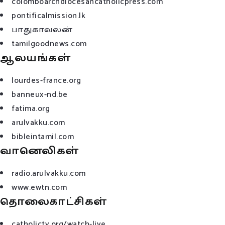
colomboarchdiocesancatholicpress.com
pontificalmission.lk
பாதுகாவலன்
tamilgoodnews.com
ஆலயங்கள்
lourdes-france.org
banneux-nd.be
fatima.org
arulvakku.com
bibleintamil.com
வானெலிகள்
radio.arulvakku.com
www.ewtn.com
தொலைகாட்சிகள்
catholictv.org/watch-live