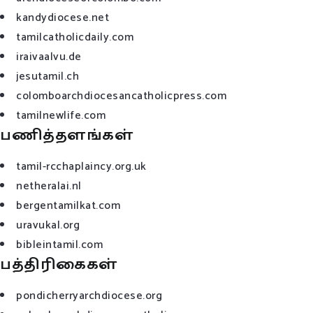
kandydiocese.net
tamilcatholicdaily.com
iraivaalvu.de
jesutamil.ch
colomboarchdiocesancatholicpress.com
tamilnewlife.com
பணித்தளங்கள்
tamil-rcchaplaincy.org.uk
netheralai.nl
bergentamilkat.com
uravukal.org
bibleintamil.com
பத்திரிகைகள்
pondicherryarchdiocese.org