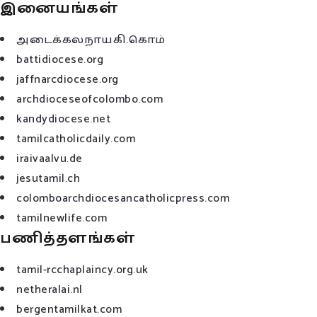
இனையங்கள்
அடைக்கலநாயகி.கொம்
battidiocese.org
jaffnarcdiocese.org
archdioceseofcolombo.com
kandydiocese.net
tamilcatholicdaily.com
iraivaalvu.de
jesutamil.ch
colomboarchdiocesancatholicpress.com
tamilnewlife.com
பணித்தளங்கள்
tamil-rcchaplaincy.org.uk
netheralai.nl
bergentamilkat.com