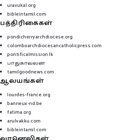
uravukal.org
bibleintamil.com
பத்திரிகைகள்
pondicherryarchdiocese.org
colomboarchdiocesancatholicpress.com
pontificalmission.lk
பாதுகாவலன்
tamilgoodnews.com
ஆலயங்கள்
lourdes-france.org
banneux-nd.be
fatima.org
arulvakku.com
bibleintamil.com
வானெலிகள்