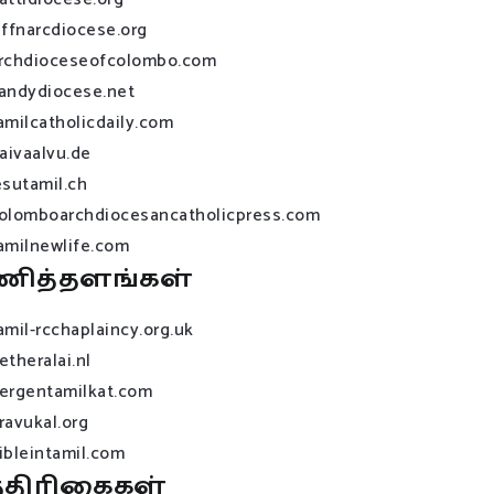
affnarcdiocese.org
rchdioceseofcolombo.com
andydiocese.net
amilcatholicdaily.com
raivaalvu.de
esutamil.ch
olomboarchdiocesancatholicpress.com
amilnewlife.com
ணித்தளங்கள்
amil-rcchaplaincy.org.uk
etheralai.nl
ergentamilkat.com
ravukal.org
ibleintamil.com
்திரிகைகள்