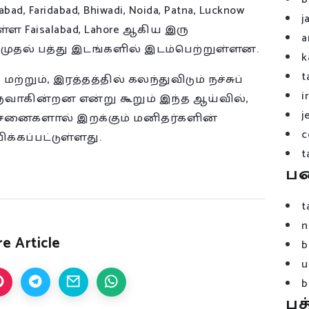
 Faridabad, Bhiwadi, Noida, Patna, Lucknow
j
 Faisalabad, Lahore ஆகிய இரு
a
, முதல் பத்து இடங்களில் இடம்பெற்றுள்ளன.
k
t
மற்றும், இரத்தத்தில் கலந்துவிடும் நச்சுப்
i
வாகின்றன என்று கூறும் இந்த ஆய்வில்,
j
ச்சனைகளால் இறக்கும் மனிதர்களின்
c
்கப்பட்டுள்ளது.
t
ப
t
n
e Article
b
u
b
பத