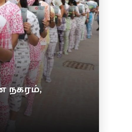
ன நகரம்,