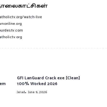
ொலைகாட்சிகள்
atholictv.org/watch-live
vnonline.org
ourdestv.com
atholictv.org
GFI LanGuard Crack exe [Clean]
tem
100% Worked 2026
Jerad
June 9, 2026