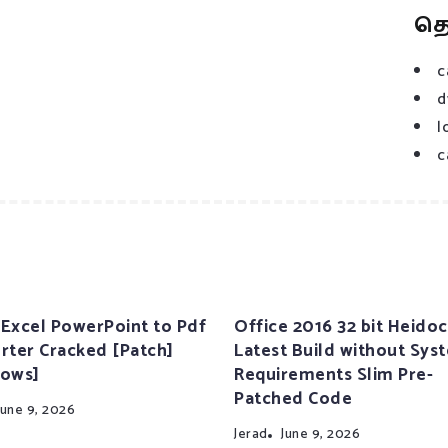
த
c
d
l
c
Excel PowerPoint to Pdf
Office 2016 32 bit Heidoc
rter Cracked [Patch]
Latest Build without Sys
ows]
Requirements Slim Pre-
Patched Code
June 9, 2026
Jerad
June 9, 2026