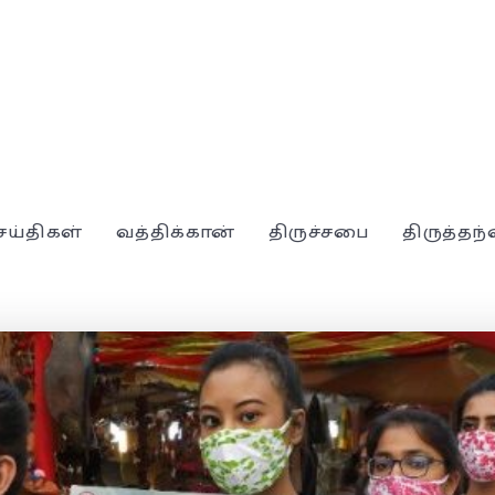
ெய்திகள்
வத்திக்கான்
திருச்சபை
திருத்தந