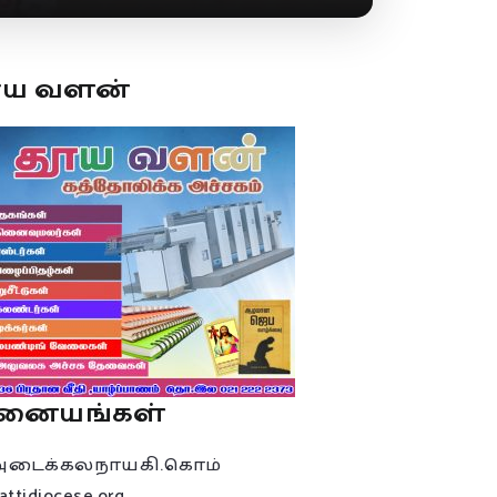
ூய வளன்
னையங்கள்
அடைக்கலநாயகி.கொம்
attidiocese.org