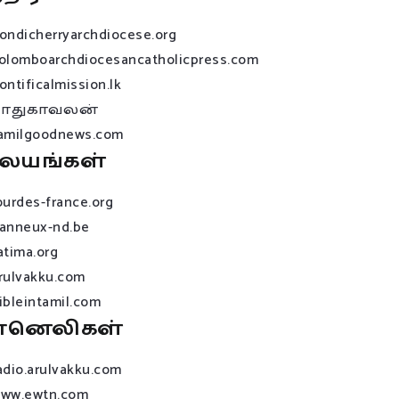
ondicherryarchdiocese.org
olomboarchdiocesancatholicpress.com
ontificalmission.lk
பாதுகாவலன்
amilgoodnews.com
லயங்கள்
ourdes-france.org
anneux-nd.be
atima.org
rulvakku.com
ibleintamil.com
ானெலிகள்
adio.arulvakku.com
ww.ewtn.com