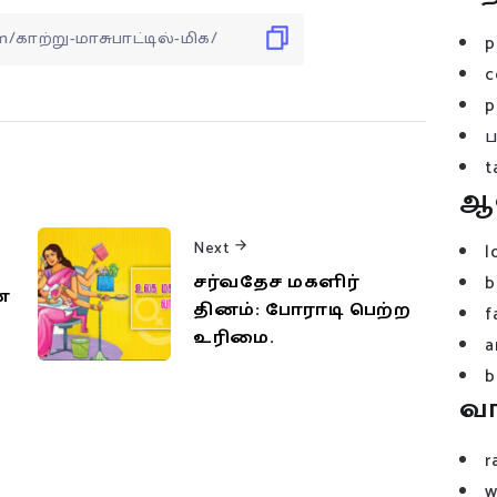
p
c
p
t
ஆ
Next
l
சர்வதேச மகளிர்
b
்
தினம்: போராடி பெற்ற
f
உரிமை.
a
b
வ
r
w