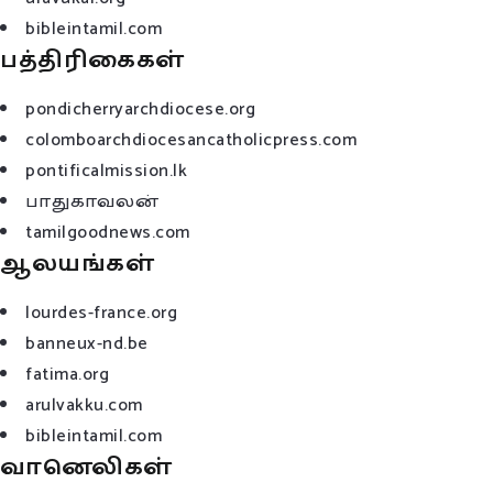
bibleintamil.com
பத்திரிகைகள்
pondicherryarchdiocese.org
colomboarchdiocesancatholicpress.com
pontificalmission.lk
பாதுகாவலன்
tamilgoodnews.com
ஆலயங்கள்
lourdes-france.org
banneux-nd.be
fatima.org
arulvakku.com
bibleintamil.com
வானெலிகள்