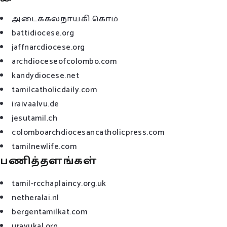
அடைக்கலநாயகி.கொம்
battidiocese.org
jaffnarcdiocese.org
archdioceseofcolombo.com
kandydiocese.net
tamilcatholicdaily.com
iraivaalvu.de
jesutamil.ch
colomboarchdiocesancatholicpress.com
tamilnewlife.com
பணித்தளங்கள்
tamil-rcchaplaincy.org.uk
netheralai.nl
bergentamilkat.com
uravukal.org