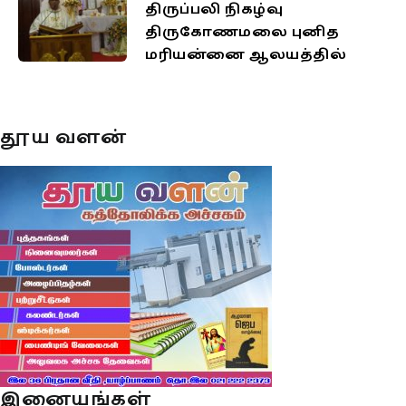
திருப்பலி நிகழ்வு
திருகோணமலை புனித
மரியன்னை ஆலயத்தில்
தூய வளன்
இனையங்கள்