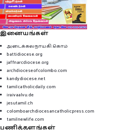
இனையங்கள்
அடைக்கலநாயகி.கொம்
battidiocese.org
jaffnarcdiocese.org
archdioceseofcolombo.com
kandydiocese.net
tamilcatholicdaily.com
iraivaalvu.de
jesutamil.ch
colomboarchdiocesancatholicpress.com
tamilnewlife.com
பணித்தளங்கள்