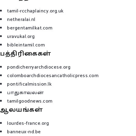
tamil-rcchaplaincy.org.uk
netheralai.nl
bergentamilkat.com
uravukal.org
bibleintamil.com
பத்திரிகைகள்
pondicherryarchdiocese.org
colomboarchdiocesancatholicpress.com
pontificalmission.lk
பாதுகாவலன்
tamilgoodnews.com
ஆலயங்கள்
lourdes-france.org
banneux-nd.be