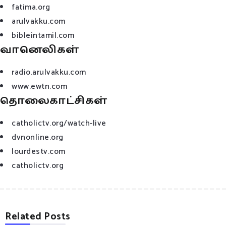
fatima.org
arulvakku.com
bibleintamil.com
வானெலிகள்
radio.arulvakku.com
www.ewtn.com
தொலைகாட்சிகள்
catholictv.org/watch-live
dvnonline.org
lourdestv.com
catholictv.org
Related Posts