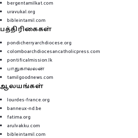
bergentamilkat.com
uravukal.org
bibleintamil.com
பத்திரிகைகள்
pondicherryarchdiocese.org
colomboarchdiocesancatholicpress.com
pontificalmission.lk
பாதுகாவலன்
tamilgoodnews.com
ஆலயங்கள்
lourdes-france.org
banneux-nd.be
fatima.org
arulvakku.com
bibleintamil.com