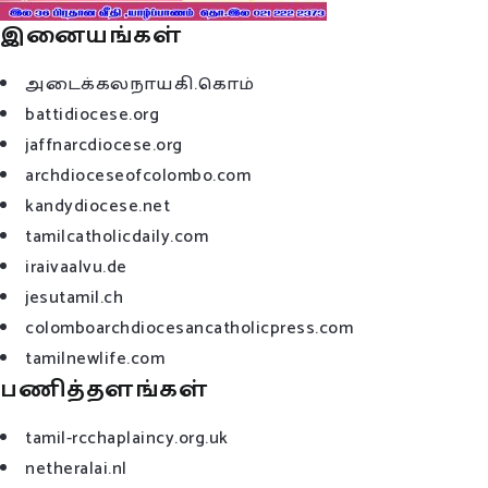
இனையங்கள்
அடைக்கலநாயகி.கொம்
battidiocese.org
jaffnarcdiocese.org
archdioceseofcolombo.com
kandydiocese.net
tamilcatholicdaily.com
iraivaalvu.de
jesutamil.ch
colomboarchdiocesancatholicpress.com
tamilnewlife.com
பணித்தளங்கள்
tamil-rcchaplaincy.org.uk
netheralai.nl