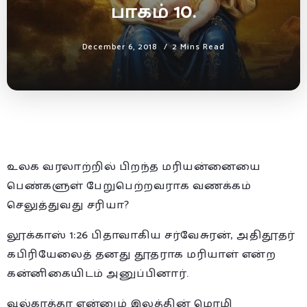
பாகம் 10.
December 6, 2018
2 Mins Read
உலக வரலாற்றில் பிறந்த மரியன்னையை
பெண்களுள் பேறுபெற்றவராக வணக்கம்
செலுத்துவது சரியா?
லூக்காஸ் 1:26 பிதாவாகிய சர்வேசுரன், அதிதூதர்
கபிரியேலைத் தனது தூதராக மரியாள் என்ற
கன்னிகையிடம் அனுப்பினார்.
வுல்காத்தா என்னும் இலத்தின் மொழி