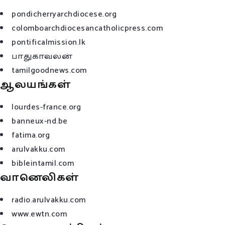
pondicherryarchdiocese.org
colomboarchdiocesancatholicpress.com
pontificalmission.lk
பாதுகாவலன்
tamilgoodnews.com
ஆலயங்கள்
lourdes-france.org
banneux-nd.be
fatima.org
arulvakku.com
bibleintamil.com
வானெலிகள்
radio.arulvakku.com
www.ewtn.com