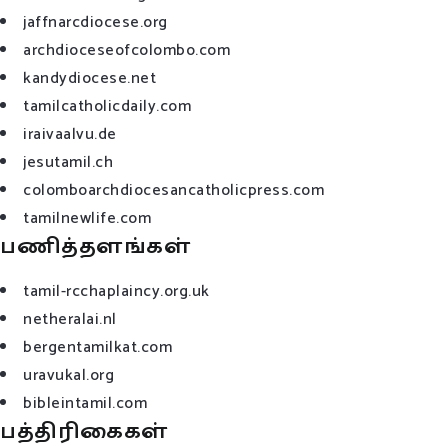
jaffnarcdiocese.org
archdioceseofcolombo.com
kandydiocese.net
tamilcatholicdaily.com
iraivaalvu.de
jesutamil.ch
colomboarchdiocesancatholicpress.com
tamilnewlife.com
பணித்தளங்கள்
tamil-rcchaplaincy.org.uk
netheralai.nl
bergentamilkat.com
uravukal.org
bibleintamil.com
பத்திரிகைகள்