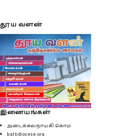
தூய வளன்
இனையங்கள்
அடைக்கலநாயகி.கொம்
battidiocese.org