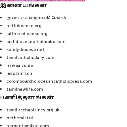
இனையங்கள்
அடைக்கலநாயகி.கொம்
battidiocese.org
jaffnarcdiocese.org
archdioceseofcolombo.com
kandydiocese.net
tamilcatholicdaily.com
iraivaalvu.de
jesutamil.ch
colomboarchdiocesancatholicpress.com
tamilnewlife.com
பணித்தளங்கள்
tamil-rcchaplaincy.org.uk
netheralai.nl
bergentamilkat.com