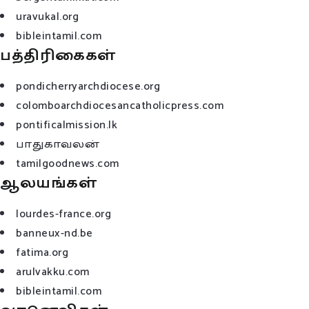
uravukal.org
bibleintamil.com
பத்திரிகைகள்
pondicherryarchdiocese.org
colomboarchdiocesancatholicpress.com
pontificalmission.lk
பாதுகாவலன்
tamilgoodnews.com
ஆலயங்கள்
lourdes-france.org
banneux-nd.be
fatima.org
arulvakku.com
bibleintamil.com