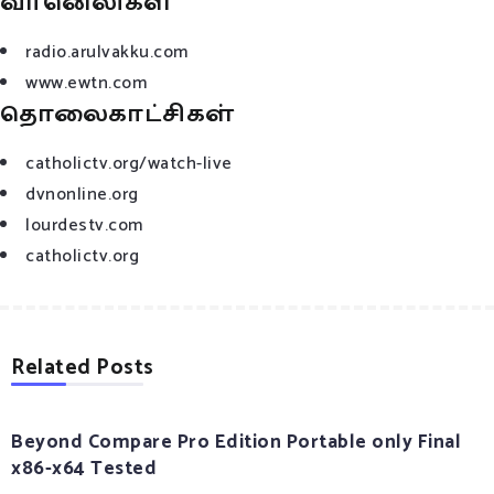
வானெலிகள்
radio.arulvakku.com
www.ewtn.com
தொலைகாட்சிகள்
catholictv.org/watch-live
dvnonline.org
lourdestv.com
catholictv.org
Related Posts
Beyond Compare Pro Edition Portable only Final
x86-x64 Tested