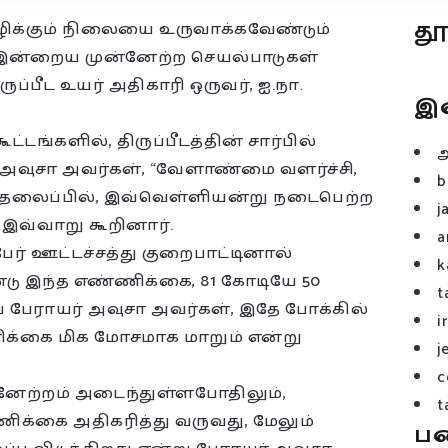
த
ஒழிக்கும் நிலையை உருவாக்கவேண்டும்
 இன்றைய முன்னேற்ற செயல்பாடுகள்
ீட உயர் அதிகாரி ஒருவர், ஐ.நா.
இ
ங்களில், திருப்பீடத்தின் சார்பில்
ோ அவுசா அவர்கள், “வேளாண்மை வளர்ச்சி,
b
்ற தலைப்பில், இவ்வெள்ளியன்று நடைபெற்ற
j
இவ்வாறு கூறினார்.
a
 பேர் ஊட்டச்சத்து குறைபாட்டினால்
k
ஆண்டு இந்த எண்ணிக்கை, 81 கோடியே 50
t
ய பேராயர் அவுசா அவர்கள், இதே போக்கில்
i
ணிக்கை மிக மோசமாக மாறும் என்று
j
c
னேற்றம் அடைந்துள்ளபோதிலும்,
t
க்கை அதிகரித்து வருவது, மேலும்
ப