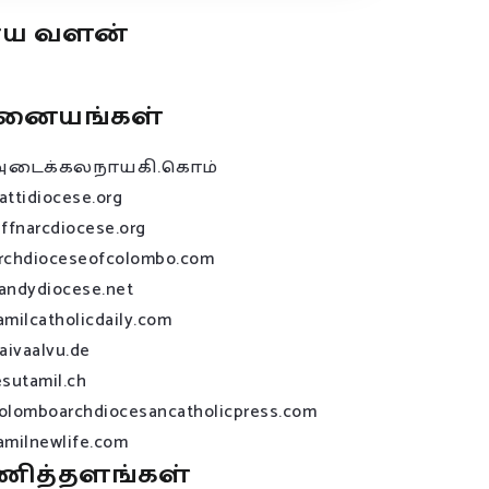
ூய வளன்
னையங்கள்
அடைக்கலநாயகி.கொம்
attidiocese.org
affnarcdiocese.org
rchdioceseofcolombo.com
andydiocese.net
amilcatholicdaily.com
raivaalvu.de
esutamil.ch
olomboarchdiocesancatholicpress.com
amilnewlife.com
ணித்தளங்கள்