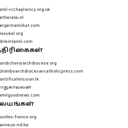
amil-rcchaplaincy.org.uk
etheralai.nl
ergentamilkat.com
ravukal.org
ibleintamil.com
்திரிகைகள்
ondicherryarchdiocese.org
olomboarchdiocesancatholicpress.com
ontificalmission.lk
பாதுகாவலன்
amilgoodnews.com
லயங்கள்
ourdes-france.org
anneux-nd.be