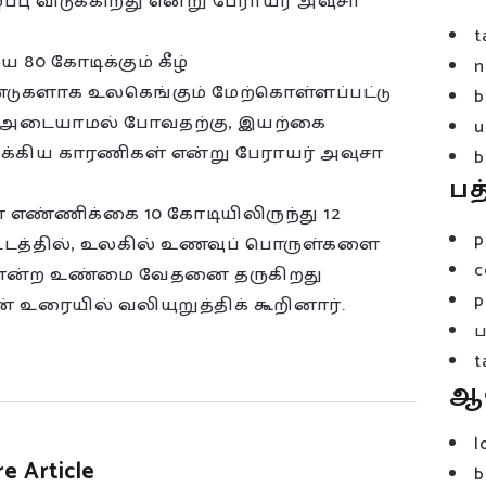
ு விடுக்கிறது என்று பேராயர் அவுசா
t
0 கோடிக்கும் கீழ்
n
டுகளாக உலகெங்கும் மேற்கொள்ளப்பட்டு
b
றி அடையாமல் போவதற்கு, இயற்கை
u
ுக்கிய காரணிகள் என்று பேராயர் அவுசா
b
பத
்ணிக்கை 10 கோடியிலிருந்து 12
p
்டத்தில், உலகில் உணவுப் பொருள்களை
c
து என்ற உண்மை வேதனை தருகிறது
p
 உரையில் வலியுறுத்திக் கூறினார்.
t
ஆ
l
e Article
b