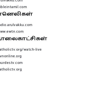
rulvakku.com
ibleintamil.com
ானெலிகள்
adio.arulvakku.com
ww.ewtn.com
ொலைகாட்சிகள்
atholictv.org/watch-live
vnonline.org
ourdestv.com
atholictv.org