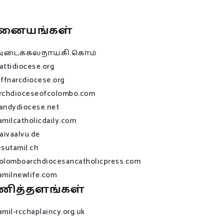
னையங்கள்
அடைக்கலநாயகி.கொம்
attidiocese.org
affnarcdiocese.org
rchdioceseofcolombo.com
andydiocese.net
amilcatholicdaily.com
raivaalvu.de
esutamil.ch
olomboarchdiocesancatholicpress.com
amilnewlife.com
ணித்தளங்கள்
amil-rcchaplaincy.org.uk