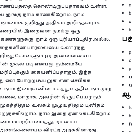
n
ணப்பத்தை கொண்டிருப்பதாகவும் உள்ள,
b
 இங்கு நாம் காண்கிறோம். நாம்
u
ம்மைக் குறித்து அதிகம் அறிந்தவராக
b
தவரையில் இறைவன் நமக்கு ஒரு
பத
்களுக்கு நாம் ஒரு புரியாப்புதிர் அல்ல.
ழந்தைகளின் பார்வையை உணர்ந்து,
p
ரிந்துகொள்ளும் ஓர் அன்னையைப்
c
் முதல் படி என்பது, நம்மையே
p
ரிப்புக்கும் கையளிப்பதாகும். இந்த
து என போற்றப்பெறுக’ என செபிக்க
t
ல் நாம் இறைவனின் மகத்துவத்தில் நம் முழு
ஆ
ல்லை, மாறாக, அவரின் திருப்பெயர் நம்
சமூகத்திலும், உலகம் முழுவதிலும் புனிதம்
l
ைஞ்சுகிறோம். நாம் இதை ஏன் கேட்கிறோம்
b
மை மாற்றியமைத்து, நம்மைப்
f
 அச்சங்களையும் விரட்டி அடிக்கின்றது.