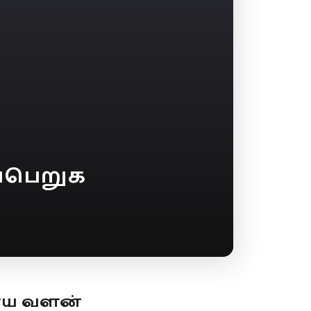
்பெறுக
ூய வளன்