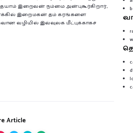
a
்தையாம் இறைவன் நம்மை அன்புகூர்கிறார்,
b
நோக்கில் இறைமகன் தம் கரங்களை
வ
வான வழியில் இவ்வுலக மீட்புக்காகச்
r
w
த
c
d
l
c
e Article