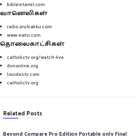
bibleintamil.com
வானெலிகள்
radio.arulvakku.com
www.ewtn.com
தொலைகாட்சிகள்
catholictv.org/watch-live
dvnonline.org
lourdestv.com
catholictv.org
Related Posts
Beyond Compare Pro Edition Portable only Final