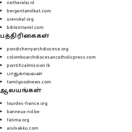
netheralai.nl
bergentamilkat.com
uravukal.org
bibleintamil.com
பத்திரிகைகள்
pondicherryarchdiocese.org
colomboarchdiocesancatholicpress.com
pontificalmission.lk
பாதுகாவலன்
tamilgoodnews.com
ஆலயங்கள்
lourdes-france.org
banneux-nd.be
fatima.org
arulvakku.com