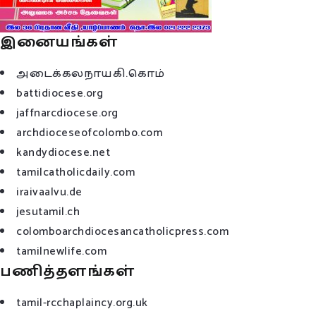
இனையங்கள்
அடைக்கலநாயகி.கொம்
battidiocese.org
jaffnarcdiocese.org
archdioceseofcolombo.com
kandydiocese.net
tamilcatholicdaily.com
iraivaalvu.de
jesutamil.ch
colomboarchdiocesancatholicpress.com
tamilnewlife.com
பணித்தளங்கள்
tamil-rcchaplaincy.org.uk