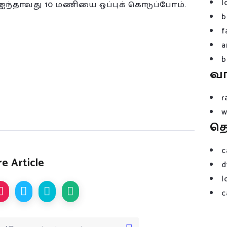
l
 ஐந்தாவது 10 மணியை ஒப்புக் கொடுப்போம்.
b
f
a
b
வ
r
w
த
c
e Article
d
l
c