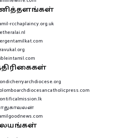
amilnewlife.com
ணித்தளங்கள்
amil-rcchaplaincy.org.uk
etheralai.nl
ergentamilkat.com
ravukal.org
ibleintamil.com
்திரிகைகள்
ondicherryarchdiocese.org
olomboarchdiocesancatholicpress.com
ontificalmission.lk
பாதுகாவலன்
amilgoodnews.com
லயங்கள்