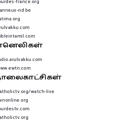
ourdes-france.org
anneux-nd.be
atima.org
rulvakku.com
ibleintamil.com
ானெலிகள்
adio.arulvakku.com
ww.ewtn.com
ொலைகாட்சிகள்
atholictv.org/watch-live
vnonline.org
ourdestv.com
atholictv.org