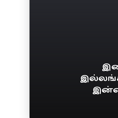
இற
இல்லங்க
இன்ற