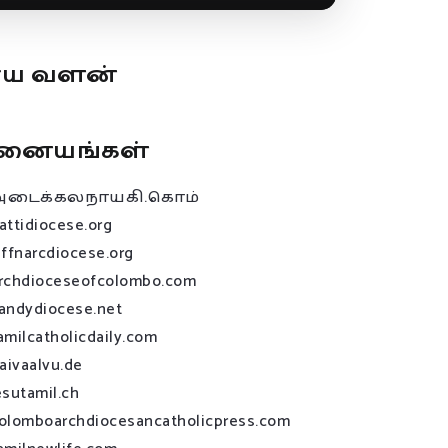
ூய வளன்
னையங்கள்
அடைக்கலநாயகி.கொம்
attidiocese.org
affnarcdiocese.org
rchdioceseofcolombo.com
andydiocese.net
amilcatholicdaily.com
raivaalvu.de
esutamil.ch
olomboarchdiocesancatholicpress.com