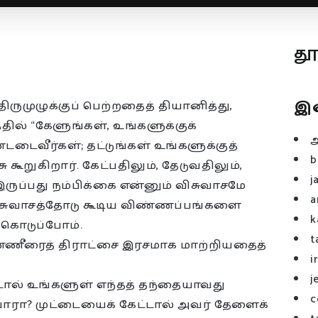
த
இ
ருமுழுக்குப் பெற்றதைத் தியானித்து,
தில் “கேளுங்கள், உங்களுக்குக்
ண்டடைவீர்கள்; தட்டுங்கள் உங்களுக்குத்
b
கூறுகிறார். கேட்பதிலும், தேடுவதிலும்,
j
ருப்பது நம்பிக்கை என்னும் விசுவாசமே
a
விசுவாசத்தோடு கூடிய விண்ணப்பங்களை
k
 கொடுப்போம்.
t
ண்ணீரைத் திராட்சை இரசமாக மாற்றியதைத்
i
j
்டால் உங்களுள் எந்தத் தந்தையாவது
c
ப்பாரா? முட்டையைக் கேட்டால் அவர் தேளைக்