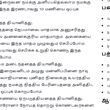
t
. இறைவன் நமக்கு அளிப்பதெல்லாம் நமக்கு
ப
ந்த இரண்டாவது 10 மணியை ஒப்புக்
t
் தியானித்து,
n
மாதத்தை ஜெபமாலை மாதமாக அனுசரித்து
b
ாலை அன்னைக்குரிய மாதமாகும். அலகையை
u
 இந்த மாதம் முழுவதும் செபிப்போம்.
b
ையாவது செபிக்க உறுதி கொண்டு இந்த
பத
போம்.
ம் அடைந்ததைத் தியானித்து,
p
ி இறைவனிடம் அழுது மன்னிப்பினை நாடி
c
ெலாஜியாவை புனிதர் நிலைக்கு உயர்த்திய
p
ு நமக்கு நித்திய பேரின்பத்தை அளித்திட
ப்புக் கொடுப்போம்.
t
ணையை ஏற்படுத்தியதைத் தியானித்து,
ஆ
ம் கொரோனா நோய்த் தொற்று கொண்டவர்களை