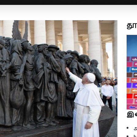
த
இ
b