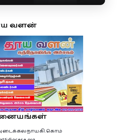
ூய வளன்
னையங்கள்
அடைக்கலநாயகி.கொம்
attidiocese.org