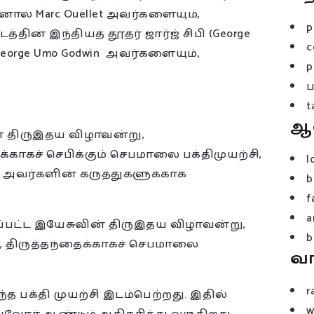
ால் Marc Ouellet அவர்களையும்,
p
த்தின் இந்தியத் தூதர் ஜார்ஜ் சிபி (George
c
George Umo Godwin அவர்களையும்,
p
t
ஆ
ன் திருஇதய விழாவன்று,
காகச் செபிக்கும் செபமாலை பக்திமுயற்சி,
l
் அவர்களின் கருத்துகளுக்காக
b
f
a
கப்பட்ட இயேசுவின் திருஇதய விழாவன்று,
b
, திருத்தந்தைக்காகச் செபமாலை
வ
r
 பக்தி முயற்சி இடம்பெற்றது. இதில்
w