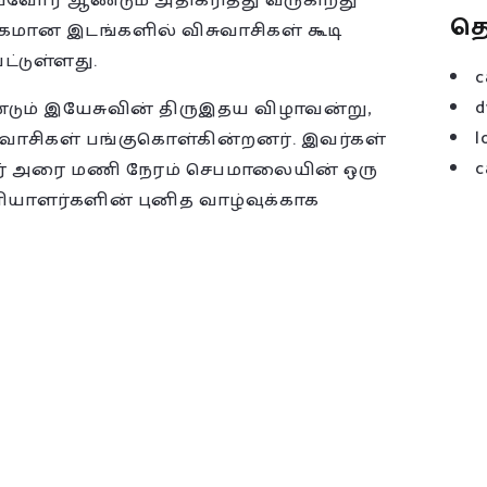
ோர் ஆண்டும் அதிகரித்து வருகிறது
த
அதிகமான இடங்களில் விசுவாசிகள் கூடி
ட்டுள்ளது.
c
d
ண்டும் இயேசுவின் திருஇதய விழாவன்று,
l
சுவாசிகள் பங்குகொள்கின்றனர். இவர்கள்
c
ஓர் அரை மணி நேரம் செபமாலையின் ஒரு
யாளர்களின் புனித வாழ்வுக்காக