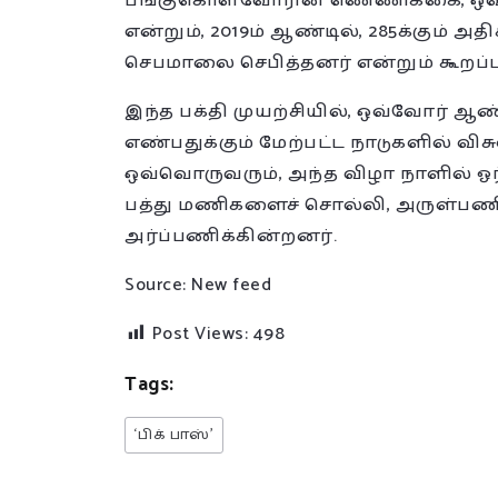
பங்குகொள்வோரின் எண்ணிக்கை, ஒவ்வ
என்றும், 2019ம் ஆண்டில், 285க்கும் 
செபமாலை செபித்தனர் என்றும் கூறப்ப
இந்த பக்தி முயற்சியில், ஒவ்வோர் ஆ
எண்பதுக்கும் மேற்பட்ட நாடுகளில் வி
ஒவ்வொருவரும், அந்த விழா நாளில் 
பத்து மணிகளைச் சொல்லி, அருள்பணி
அர்ப்பணிக்கின்றனர்.
Source: New feed
Post Views:
498
Tags:
‘பிக் பாஸ்’