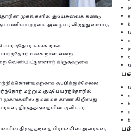
j
a
ந்தோரின் முகங்களில் இயேசுவைக் கண்டு
k
் பணியாற்றவும் அழைப்பு விடுத்துள்ளார்,
t
i
்பெயர்ந்தோர் உலக நாள்
j
பெயர்ந்தோர் உலக நாள் என்ற
c
றை வெளியிட்டுள்ளார் திருத்தந்தை
t
ப
ற்றிக்கொள்வதற்காக தப்பித்துச்செல்ல
t
ர்ந்தோர் மற்றும் குடிபெயர்ந்தோரில்
n
் முகங்களில் தம்மைக் காண கிறிஸ்து
b
ற்கள், திருத்தந்தையின் டுவிட்டர்
u
b
பத
ையில் திருத்தந்தை பிரான்சிஸ் அவர்கள்,