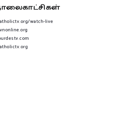
ொலைகாட்சிகள்
atholictv.org/watch-live
vnonline.org
ourdestv.com
atholictv.org