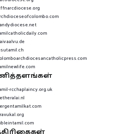
affnarcdiocese.org
rchdioceseofcolombo.com
andydiocese.net
amilcatholicdaily.com
raivaalvu.de
esutamil.ch
olomboarchdiocesancatholicpress.com
amilnewlife.com
ணித்தளங்கள்
amil-rcchaplaincy.org.uk
etheralai.nl
ergentamilkat.com
ravukal.org
ibleintamil.com
்திரிகைகள்