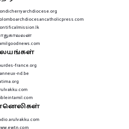
ondicherryarchdiocese.org
olomboarchdiocesancatholicpress.com
ontificalmission.lk
பாதுகாவலன்
amilgoodnews.com
லயங்கள்
ourdes-france.org
anneux-nd.be
atima.org
rulvakku.com
ibleintamil.com
ானெலிகள்
adio.arulvakku.com
ww.ewtn.com