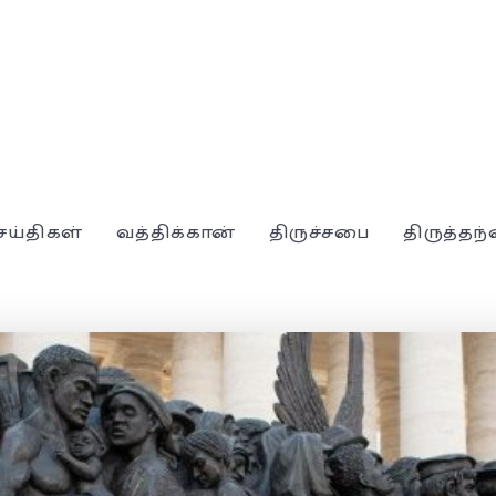
ெய்திகள்
வத்திக்கான்
திருச்சபை
திருத்தந