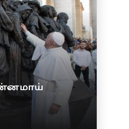
சன்னமாய்