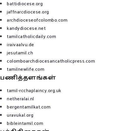
battidiocese.org
jaffnarcdiocese.org
archdioceseofcolombo.com
kandydiocese.net
tamilcatholicdaily.com
iraivaalvu.de
jesutamil.ch
colomboarchdiocesancatholicpress.com
tamilnewlife.com
பணித்தளங்கள்
tamil-rcchaplaincy.org.uk
netheralai.nl
bergentamilkat.com
uravukal.org
bibleintamil.com