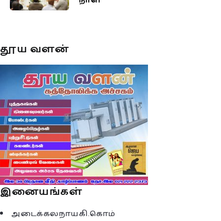
நாள்
தூய வளன்
இனையங்கள்
அடைக்கலநாயகி.கொம்