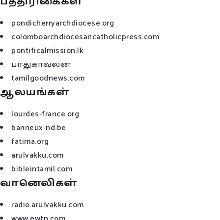
பத்திரிகைகள்
pondicherryarchdiocese.org
colomboarchdiocesancatholicpress.com
pontificalmission.lk
பாதுகாவலன்
tamilgoodnews.com
ஆலயங்கள்
lourdes-france.org
banneux-nd.be
fatima.org
arulvakku.com
bibleintamil.com
வானெலிகள்
radio.arulvakku.com
www.ewtn.com