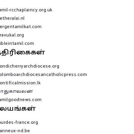
amil-rcchaplaincy.org.uk
etheralai.nl
ergentamilkat.com
ravukal.org
ibleintamil.com
்திரிகைகள்
ondicherryarchdiocese.org
olomboarchdiocesancatholicpress.com
ontificalmission.lk
பாதுகாவலன்
amilgoodnews.com
லயங்கள்
ourdes-france.org
anneux-nd.be