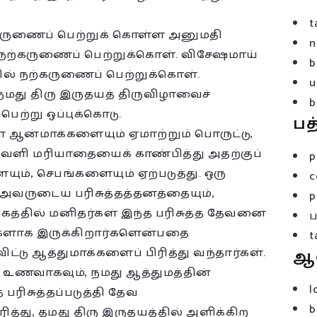
t
ருணைப் பெற்றுக் கொள்ள அனுமதி
n
ற்கருணைப் பெற்றுக்கொள். விசேஷமாய்
b
ல் நற்கருணைப் பெற்றுக்கொள்.
u
நமது திரு இருதயத் திருவிழாவைச்
b
ெற்று ஒப்புக்கொடு.
பத
ள ஆன்மாக்களையும் ஏமாற்றும் பொருட்டு,
 வெளி மரியாதையைக் காண்பித்து அதற்குப்
p
ம், செபங்களையும் ஏற்படுத்து. ஒரு
c
 அவருடைய பரிசுத்தத்தனத்தையும்,
p
பக்கத்தில் மனிதர்கள் இந்த பரிசுத்த தேவனை
லிகளாக இருக்கிறார்களென்பதை
t
டு ஆத்துமாக்களைப் பிரித்து வந்தார்கள்.
ஆ
ணவாகவும், நமது ஆத்துமத்தின்
l
பரிசுத்தப்படுத்தி தேவ
b
்து, தமது திரு இருதயத்தில் அளிக்கிற