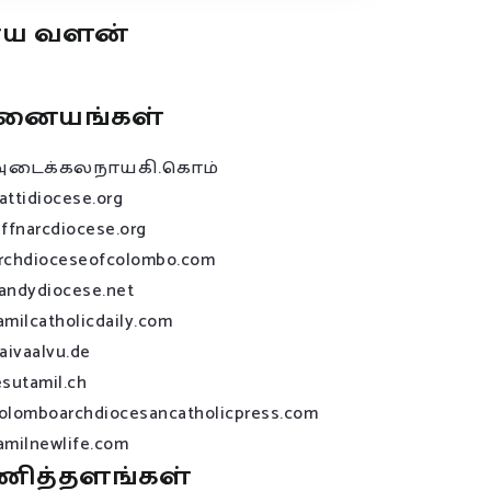
ூய வளன்
னையங்கள்
அடைக்கலநாயகி.கொம்
attidiocese.org
affnarcdiocese.org
rchdioceseofcolombo.com
andydiocese.net
amilcatholicdaily.com
raivaalvu.de
esutamil.ch
olomboarchdiocesancatholicpress.com
amilnewlife.com
ணித்தளங்கள்