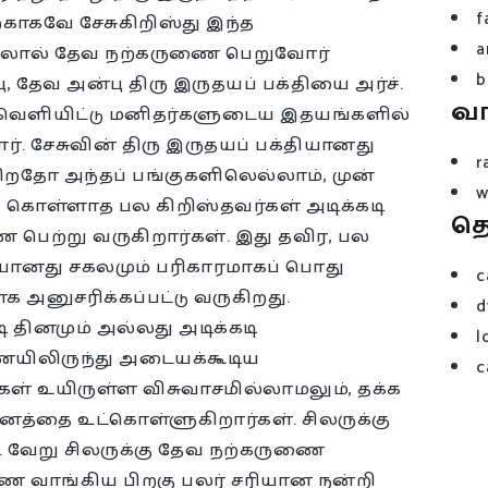
f
்காகவே சேசுகிறிஸ்து இந்த
a
ஆதலால் தேவ நற்கருணை பெறுவோர்
b
, தேவ அன்பு திரு இருதயப் பக்தியை அர்ச்.
வ
கும் வெளியிட்டு மனிதர்களுடைய இதயங்களில்
ர். சேசுவின் திரு இருதயப் பக்தியானது
r
கிறதோ அந்தப் பங்குகளிலெல்லாம், முன்
w
கொள்ளாத பல கிறிஸ்தவர்கள் அடிக்கடி
த
பெற்று வருகிறார்கள். இது தவிர, பல
ியானது சகலமும் பரிகாரமாகப் பொது
c
 அனுசரிக்கப்பட்டு வருகிறது.
d
டி தினமும் அல்லது அடிக்கடி
l
யிலிருந்து அடையக்கூடிய
c
் உயிருள்ள விசுவாசமில்லாமலும், தக்க
னத்தை உட்கொள்ளுகிறார்கள். சிலருக்கு
 வேறு சிலருக்கு தேவ நற்கருணை
ை வாங்கிய பிறகு பலர் சரியான நன்றி