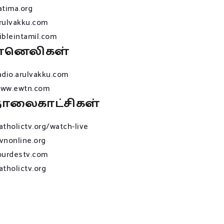
atima.org
rulvakku.com
ibleintamil.com
ானெலிகள்
adio.arulvakku.com
ww.ewtn.com
ொலைகாட்சிகள்
atholictv.org/watch-live
vnonline.org
ourdestv.com
atholictv.org