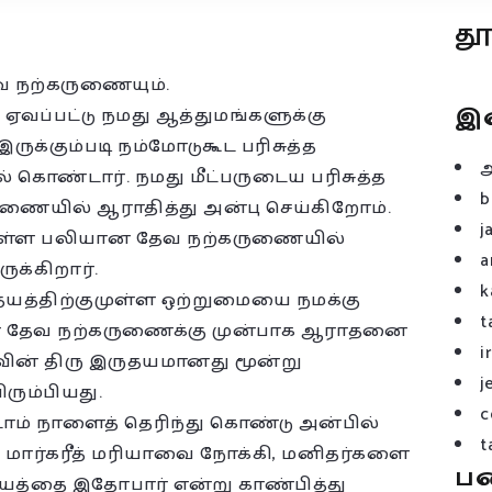
த
தேவ நற்கருணையும்.
இ
 ஏவப்பட்டு நமது ஆத்துமங்களுக்கு
ருக்கும்படி நம்மோடுகூட பரிசுத்த
 கொண்டார். நமது மீட்பருடைய பரிசுத்த
b
கருணையில் ஆராதித்து அன்பு செய்கிறோம்.
j
ிருள்ள பலியான தேவ நற்கருணையில்
a
ுக்கிறார்.
k
தயத்திற்குமுள்ள ஒற்றுமையை நமக்கு
t
 மரியா தேவ நற்கருணைக்கு முன்பாக ஆராதனை
i
ுவின் திரு இருதயமானது மூன்று
j
ரும்பியது.
c
ாம் நாளைத் தெரிந்து கொண்டு அன்பில்
t
். மார்கரீத் மரியாவை நோக்கி, மனிதர்களை
ப
தயத்தை இதோபார் என்று காண்பித்து