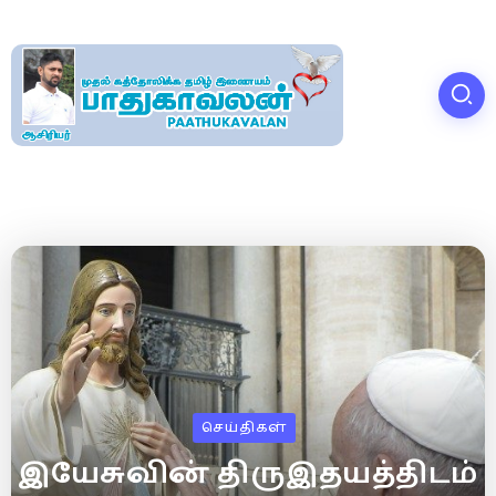
செய்திகள்
இயேசுவின் திருஇதயத்திடம்