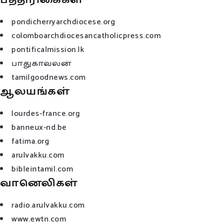
pondicherryarchdiocese.org
colomboarchdiocesancatholicpress.com
pontificalmission.lk
பாதுகாவலன்
tamilgoodnews.com
ஆலயங்கள்
lourdes-france.org
banneux-nd.be
fatima.org
arulvakku.com
bibleintamil.com
வானெலிகள்
radio.arulvakku.com
www.ewtn.com