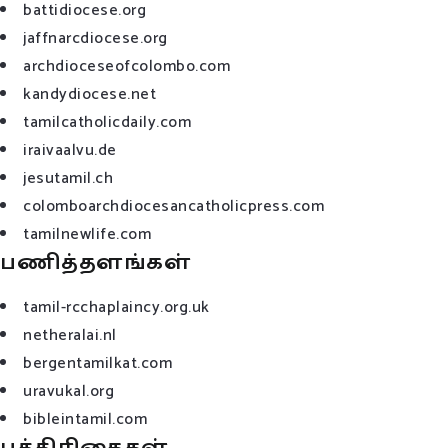
battidiocese.org
jaffnarcdiocese.org
archdioceseofcolombo.com
kandydiocese.net
tamilcatholicdaily.com
iraivaalvu.de
jesutamil.ch
colomboarchdiocesancatholicpress.com
tamilnewlife.com
பணித்தளங்கள்
tamil-rcchaplaincy.org.uk
netheralai.nl
bergentamilkat.com
uravukal.org
bibleintamil.com
பத்திரிகைகள்