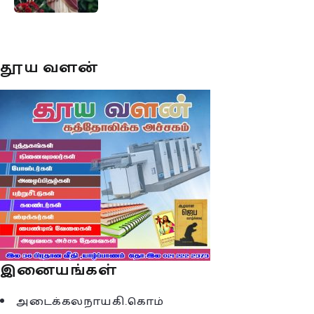
தூய வளன்
இனையங்கள்
அடைக்கலநாயகி.கொம்