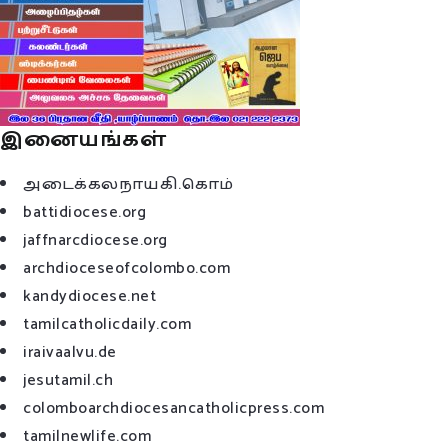
இனையங்கள்
அடைக்கலநாயகி.கொம்
battidiocese.org
jaffnarcdiocese.org
archdioceseofcolombo.com
kandydiocese.net
tamilcatholicdaily.com
iraivaalvu.de
jesutamil.ch
colomboarchdiocesancatholicpress.com
tamilnewlife.com