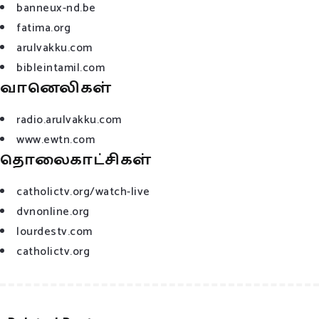
banneux-nd.be
fatima.org
arulvakku.com
bibleintamil.com
வானெலிகள்
radio.arulvakku.com
www.ewtn.com
தொலைகாட்சிகள்
catholictv.org/watch-live
dvnonline.org
lourdestv.com
catholictv.org