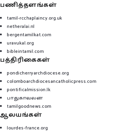
பணித்தளங்கள்
tamil-rcchaplaincy.org.uk
netheralai.nl
bergentamilkat.com
uravukal.org
bibleintamil.com
பத்திரிகைகள்
pondicherryarchdiocese.org
colomboarchdiocesancatholicpress.com
pontificalmission.lk
பாதுகாவலன்
tamilgoodnews.com
ஆலயங்கள்
lourdes-france.org