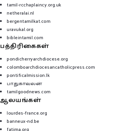
tamil-rcchaplaincy.org.uk
netheralai.nl
bergentamilkat.com
uravukal.org
bibleintamil.com
பத்திரிகைகள்
pondicherryarchdiocese.org
colomboarchdiocesancatholicpress.com
pontificalmission.lk
பாதுகாவலன்
tamilgoodnews.com
ஆலயங்கள்
lourdes-france.org
banneux-nd.be
fatima.org