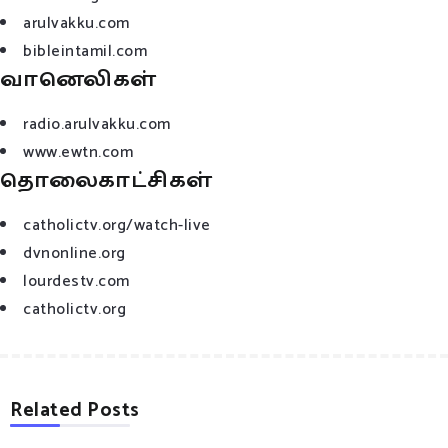
arulvakku.com
bibleintamil.com
வானெலிகள்
radio.arulvakku.com
www.ewtn.com
தொலைகாட்சிகள்
catholictv.org/watch-live
dvnonline.org
lourdestv.com
catholictv.org
Related Posts