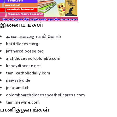
இனையங்கள்
அடைக்கலநாயகி.கொம்
battidiocese.org
jaffnarcdiocese.org
archdioceseofcolombo.com
kandydiocese.net
tamilcatholicdaily.com
iraivaalvu.de
jesutamil.ch
colomboarchdiocesancatholicpress.com
tamilnewlife.com
பணித்தளங்கள்