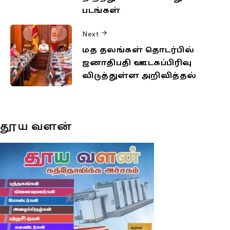
படங்கள்
Next
மத தலங்கள் தொடர்பில்
ஜனாதிபதி ஊடகப்பிரிவு
விடுத்துள்ள அறிவித்தல்
தூய வளன்