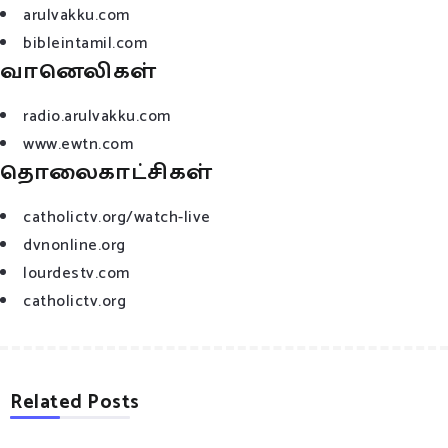
arulvakku.com
bibleintamil.com
வானெலிகள்
radio.arulvakku.com
www.ewtn.com
தொலைகாட்சிகள்
catholictv.org/watch-live
dvnonline.org
lourdestv.com
catholictv.org
Related Posts