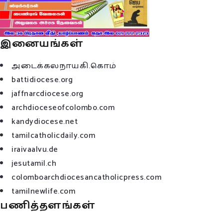
இனையங்கள்
அடைக்கலநாயகி.கொம்
battidiocese.org
jaffnarcdiocese.org
archdioceseofcolombo.com
kandydiocese.net
tamilcatholicdaily.com
iraivaalvu.de
jesutamil.ch
colomboarchdiocesancatholicpress.com
tamilnewlife.com
பணித்தளங்கள்