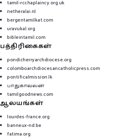
tamil-rcchaplaincy.org.uk
netheralai.nl
bergentamilkat.com
uravukal.org
bibleintamil.com
பத்திரிகைகள்
pondicherryarchdiocese.org
colomboarchdiocesancatholicpress.com
pontificalmission.lk
பாதுகாவலன்
tamilgoodnews.com
ஆலயங்கள்
lourdes-france.org
banneux-nd.be
fatima.org