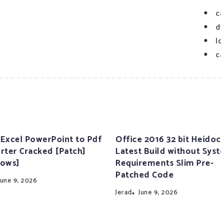
c
d
l
c
Excel PowerPoint to Pdf
Office 2016 32 bit Heidoc
rter Cracked [Patch]
Latest Build without Sys
ows]
Requirements Slim Pre-
Patched Code
June 9, 2026
Jerad
June 9, 2026