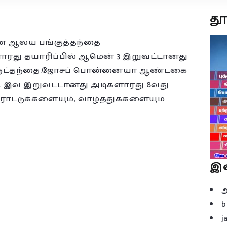
த
 ஆலய பங்குத்தந்தை
ளாரது தயாரிப்பில் ஆமென் 3 இறுவட்டானது
ேரருட்தந்தை.ஜோசப் பொன்னையா ஆண்டகை
. இவ் இறுவட்டானது அடிகளாரது 8வது
ராட்டுக்களையும், வாழ்த்துக்களையும்
இ
b
j