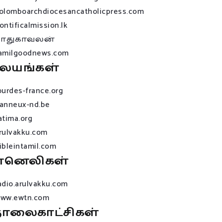
olomboarchdiocesancatholicpress.com
ontificalmission.lk
பாதுகாவலன்
amilgoodnews.com
லயங்கள்
ourdes-france.org
anneux-nd.be
atima.org
rulvakku.com
ibleintamil.com
ானெலிகள்
adio.arulvakku.com
ww.ewtn.com
ொலைகாட்சிகள்