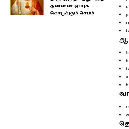
தன்னை ஒப்புக்
c
கொடுக்கும் செபம்
p
t
ஆ
l
b
f
a
b
வ
r
w
த