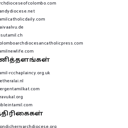
rchdioceseofcolombo.com
andydiocese.net
amilcatholicdaily.com
raivaalvu.de
esutamil.ch
olomboarchdiocesancatholicpress.com
amilnewlife.com
ணித்தளங்கள்
amil-rcchaplaincy.org.uk
etheralai.nl
ergentamilkat.com
ravukal.org
ibleintamil.com
்திரிகைகள்
ondicherryarchdiocese.org