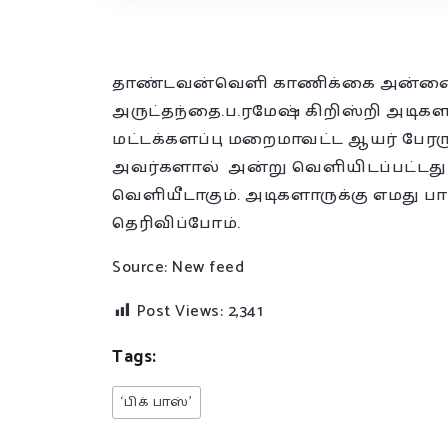
தாண்டவன்வெளி காணிக்கை அன்னை
அருட்தந்தை.ப.ரமேஷ் கிறிஸ்றி அடிக
மட்டக்களப்பு மறைமாவட்ட ஆயர் ப
அவர்களால் அன்று வெளியிடப்பட்டது
வெளியீடாகும். அடிகளாருக்கு எமது பா
தெரிவிப்போம்.
Source: New feed
Post Views:
2,341
Tags:
‘பிக் பாஸ்’