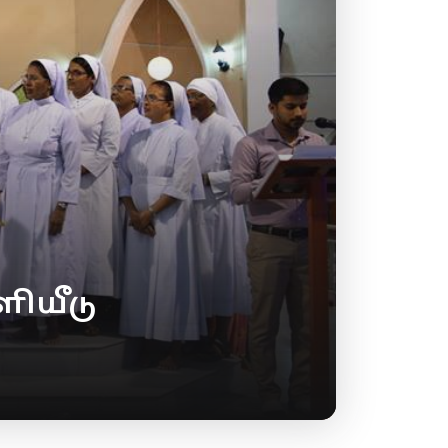
ியீடு