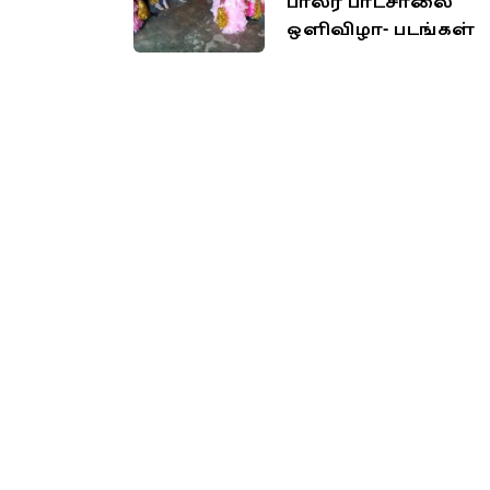
பாலர் பாடசாலை
ஒளிவிழா- படங்கள்