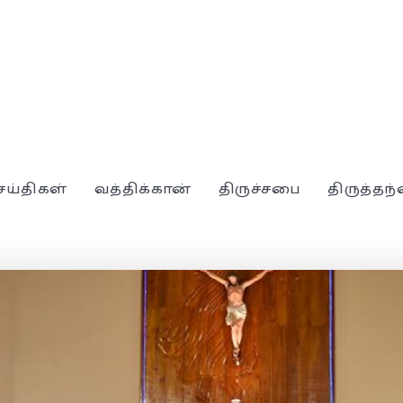
ெய்திகள்
வத்திக்கான்
திருச்சபை
திருத்தந