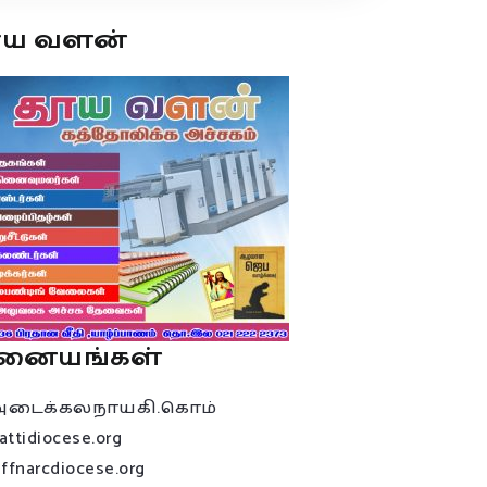
ூய வளன்
னையங்கள்
அடைக்கலநாயகி.கொம்
attidiocese.org
affnarcdiocese.org