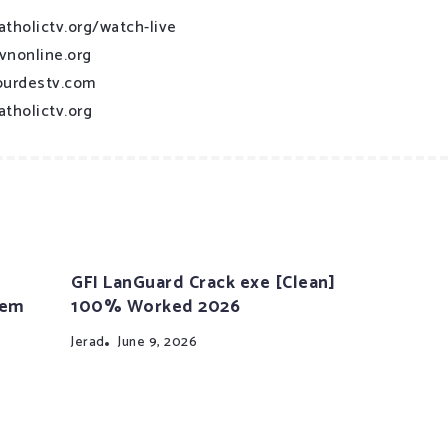
atholictv.org/watch-live
vnonline.org
ourdestv.com
atholictv.org
GFI LanGuard Crack exe [Clean]
tem
100% Worked 2026
Jerad
June 9, 2026