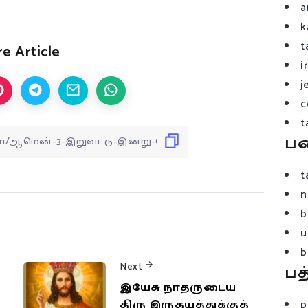
a
k
t
e Article
i
j
c
t
ப
t
n
b
u
b
Next
பத
இயேசு நாதருடைய
p
திரு இருதயத்துக்குத்