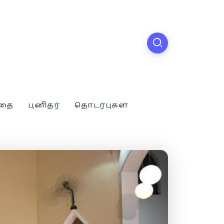
்தை
புனிதர்
தொடர்புகள்