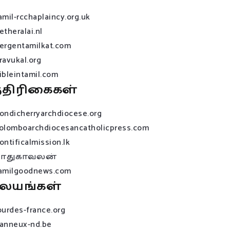
amil-rcchaplaincy.org.uk
etheralai.nl
ergentamilkat.com
ravukal.org
ibleintamil.com
்திரிகைகள்
ondicherryarchdiocese.org
olomboarchdiocesancatholicpress.com
ontificalmission.lk
பாதுகாவலன்
amilgoodnews.com
லயங்கள்
ourdes-france.org
anneux-nd.be