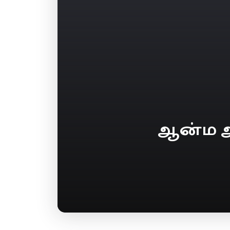
ஆன்ம ஆ