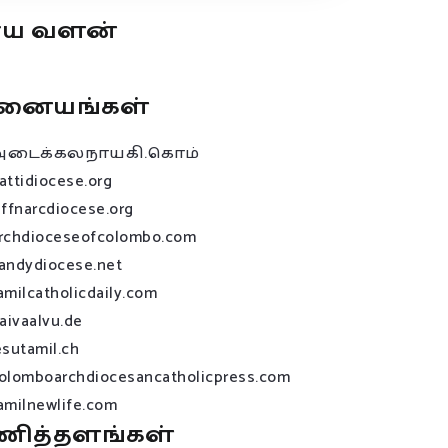
ூய வளன்
னையங்கள்
அடைக்கலநாயகி.கொம்
attidiocese.org
affnarcdiocese.org
rchdioceseofcolombo.com
andydiocese.net
amilcatholicdaily.com
raivaalvu.de
esutamil.ch
olomboarchdiocesancatholicpress.com
amilnewlife.com
ணித்தளங்கள்