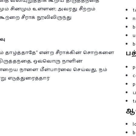
ை வலியுறுத்திக் கூறிய திருத்தந்தை
மும் சினமும் உள்ளன; அவரது சீற்றம்
t
 கூற்றை சீராக் நூலிலிருந்து
n
b
u
வு
b
பத
லம் தாழ்த்தாதே” என்ற சீராக்கின் சொற்களை
ிருத்தந்தை, ஒவ்வொரு நாளின்
p
 அன்றைய நாளை மீள்பார்வை செய்வது, நம்
c
று எடுத்துரைத்தார்
p
t
ஆ
l
b