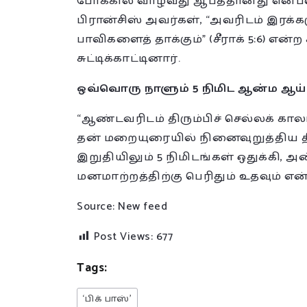
போக்கில் வாழ்வது ஆபத்தானது என்பத
பிரான்சிஸ் அவர்கள், “அவரிடம் இரக்க
பாவிகளைத் தாக்கும்” (சீராக் 5:6) என்ற
சுட்டிக்காட்டினார்.
ஒவ்வொரு நாளும் 5 நிமிட ஆன்ம ஆய்
“ஆண்டவரிடம் திரும்பிச் செல்லக் கா
தன் மறையுரையில் நினைவுறுத்திய த
இறுதியிலும் 5 நிமிடங்கள் ஒதுக்கி,
மனமாற்றத்திற்கு பெரிதும் உதவும் என்
Source: New feed
Post Views:
677
Tags:
‘பிக் பாஸ்’