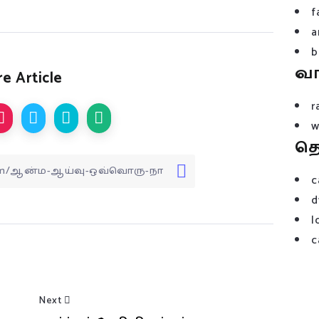
f
a
b
வ
e Article
r
w
த
c
d
l
c
Next