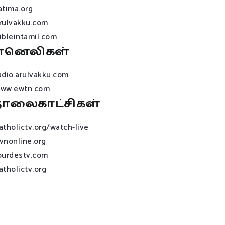
atima.org
rulvakku.com
ibleintamil.com
ானெலிகள்
adio.arulvakku.com
ww.ewtn.com
ொலைகாட்சிகள்
atholictv.org/watch-live
vnonline.org
ourdestv.com
atholictv.org