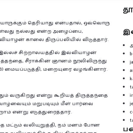
த
ு யாருக்கும் தெரியாது என்பதால், ஒவ்வொரு
இ
்வது நல்லது என்ற அழைப்பை,
வியாழன் காலை திருப்பலியில் விடுத்தார்.
ா இல்லச் சிற்றாலயத்தில் இவ்வியாழன்
b
்தந்தை, சீராக்கின் ஞானம் நூலிலிருந்து
j
:1-8) மையப்படுத்தி, மறையுரை வழங்கினார்.
a
k
t
ம் வருகிறது என்று கூறியத் திருத்தந்தை
i
ாழ்வையும் மறுபடியும் மீள் பார்வை
j
ம் என்று எடுத்துரைத்தார்.
c
t
 மட்டும் வலியுறுத்தி, நம் மனம் போன
ப