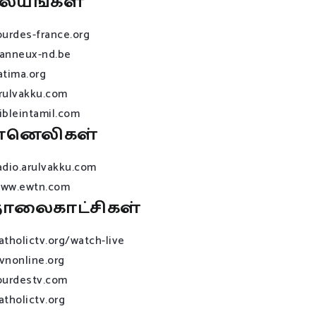
லயங்கள்
ourdes-france.org
anneux-nd.be
atima.org
rulvakku.com
ibleintamil.com
ானெலிகள்
adio.arulvakku.com
ww.ewtn.com
ொலைகாட்சிகள்
atholictv.org/watch-live
vnonline.org
ourdestv.com
atholictv.org