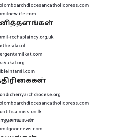
olomboarchdiocesancatholicpress.com
amilnewlife.com
ணித்தளங்கள்
amil-rcchaplaincy.org.uk
etheralai.nl
ergentamilkat.com
ravukal.org
ibleintamil.com
்திரிகைகள்
ondicherryarchdiocese.org
olomboarchdiocesancatholicpress.com
ontificalmission.lk
பாதுகாவலன்
amilgoodnews.com