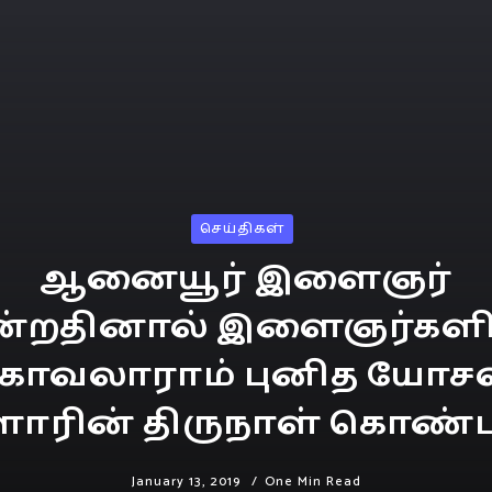
செய்திகள்
ஆனையூர் இளைஞர்
ன்றதினால் இளைஞர்களி
ுகாவலாராம் புனித யோச
ாரின் திருநாள் கொண்ட
January 13, 2019
One Min Read