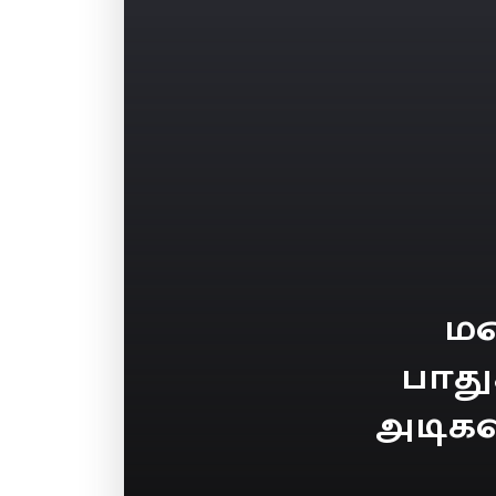
ம
பாத
அடிகள