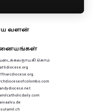
ூய வளன்
னையங்கள்
அடைக்கலநாயகி.கொம்
attidiocese.org
affnarcdiocese.org
rchdioceseofcolombo.com
andydiocese.net
amilcatholicdaily.com
raivaalvu.de
esutamil.ch