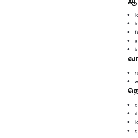
ஆ
l
b
f
a
b
வ
r
w
த
c
d
l
c