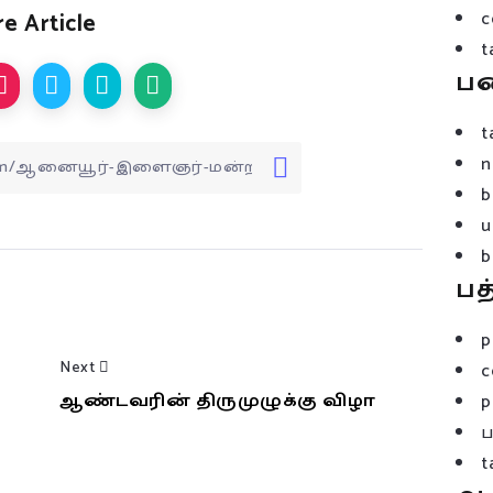
c
e Article
t
ப
t
n
b
u
b
பத
p
Next
c
ஆண்டவரின் திருமுழுக்கு விழா
p
t