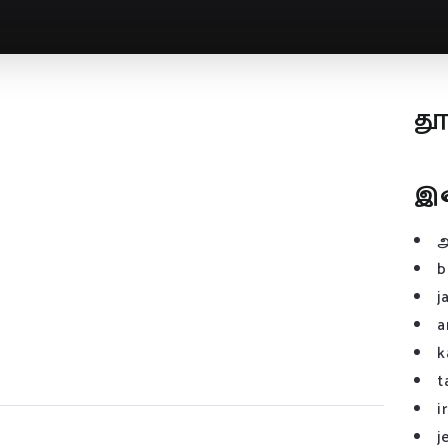
த
இ
b
j
a
k
t
i
j