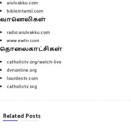
arulvakku.com
bibleintamil.com
வானெலிகள்
radio.arulvakku.com
www.ewtn.com
தொலைகாட்சிகள்
catholictv.org/watch-live
dvnonline.org
lourdestv.com
catholictv.org
Related Posts