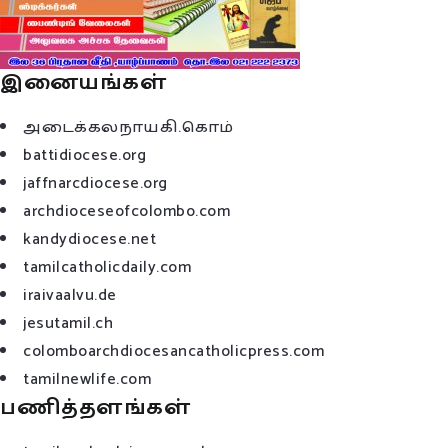
இனையங்கள்
அடைக்கலநாயகி.கொம்
battidiocese.org
jaffnarcdiocese.org
archdioceseofcolombo.com
kandydiocese.net
tamilcatholicdaily.com
iraivaalvu.de
jesutamil.ch
colomboarchdiocesancatholicpress.com
tamilnewlife.com
பணித்தளங்கள்