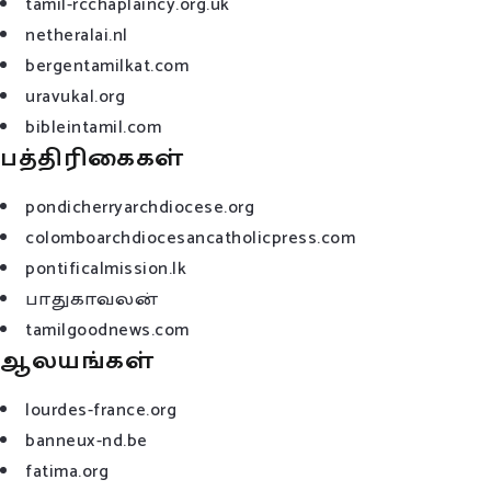
tamil-rcchaplaincy.org.uk
netheralai.nl
bergentamilkat.com
uravukal.org
bibleintamil.com
பத்திரிகைகள்
pondicherryarchdiocese.org
colomboarchdiocesancatholicpress.com
pontificalmission.lk
பாதுகாவலன்
tamilgoodnews.com
ஆலயங்கள்
lourdes-france.org
banneux-nd.be
fatima.org