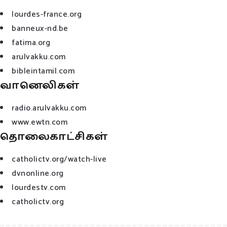
lourdes-france.org
banneux-nd.be
fatima.org
arulvakku.com
bibleintamil.com
வானெலிகள்
radio.arulvakku.com
www.ewtn.com
தொலைகாட்சிகள்
catholictv.org/watch-live
dvnonline.org
lourdestv.com
catholictv.org