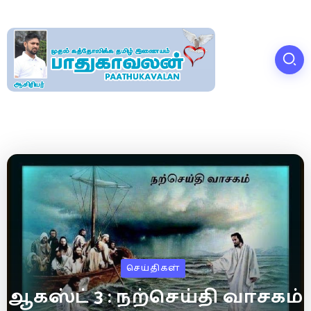
செய்திகள்
ஆகஸ்ட் 3 : நற்செய்தி வாசகம்