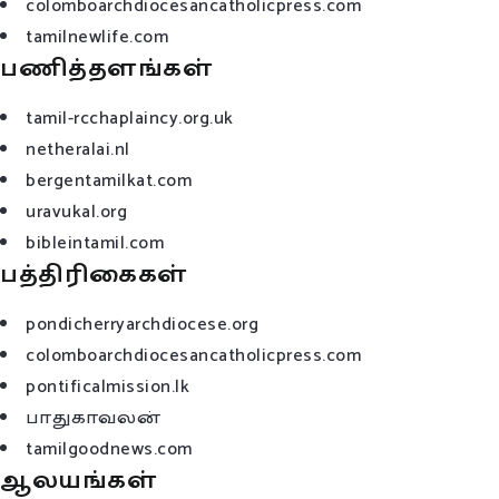
colomboarchdiocesancatholicpress.com
tamilnewlife.com
பணித்தளங்கள்
tamil-rcchaplaincy.org.uk
netheralai.nl
bergentamilkat.com
uravukal.org
bibleintamil.com
பத்திரிகைகள்
pondicherryarchdiocese.org
colomboarchdiocesancatholicpress.com
pontificalmission.lk
பாதுகாவலன்
tamilgoodnews.com
ஆலயங்கள்