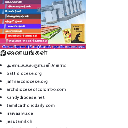
இனையங்கள்
அடைக்கலநாயகி.கொம்
battidiocese.org
jaffnarcdiocese.org
archdioceseofcolombo.com
kandydiocese.net
tamilcatholicdaily.com
iraivaalvu.de
jesutamil.ch