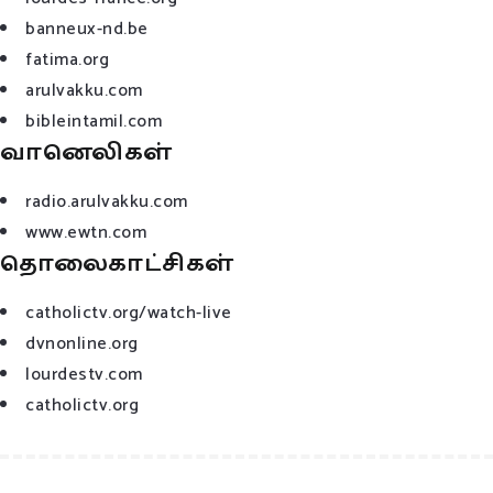
banneux-nd.be
fatima.org
arulvakku.com
bibleintamil.com
வானெலிகள்
radio.arulvakku.com
www.ewtn.com
தொலைகாட்சிகள்
catholictv.org/watch-live
dvnonline.org
lourdestv.com
catholictv.org