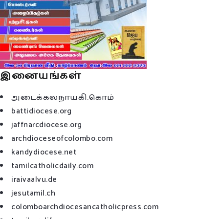
இனையங்கள்
அடைக்கலநாயகி.கொம்
battidiocese.org
jaffnarcdiocese.org
archdioceseofcolombo.com
kandydiocese.net
tamilcatholicdaily.com
iraivaalvu.de
jesutamil.ch
colomboarchdiocesancatholicpress.com