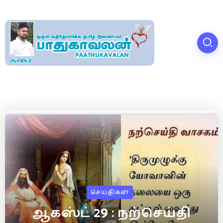
செய்திகள்
ஆகஸ்ட் 29 : நற்செய்தி