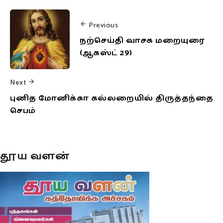
Previous
நற்செய்தி வாசக மறையுரை
(ஆகஸ்ட் 29)
Next
புனித மோனிக்கா கல்லறையில் திருத்தந்தை
செபம்
தூய வளன்