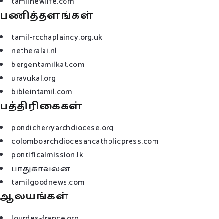
tamilnewlife.com
பணித்தளங்கள்
tamil-rcchaplaincy.org.uk
netheralai.nl
bergentamilkat.com
uravukal.org
bibleintamil.com
பத்திரிகைகள்
pondicherryarchdiocese.org
colomboarchdiocesancatholicpress.com
pontificalmission.lk
பாதுகாவலன்
tamilgoodnews.com
ஆலயங்கள்
lourdes-france.org