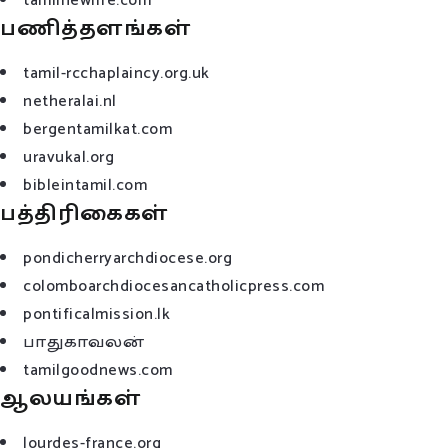
tamilnewlife.com
பணித்தளங்கள்
tamil-rcchaplaincy.org.uk
netheralai.nl
bergentamilkat.com
uravukal.org
bibleintamil.com
பத்திரிகைகள்
pondicherryarchdiocese.org
colomboarchdiocesancatholicpress.com
pontificalmission.lk
பாதுகாவலன்
tamilgoodnews.com
ஆலயங்கள்
lourdes-france.org