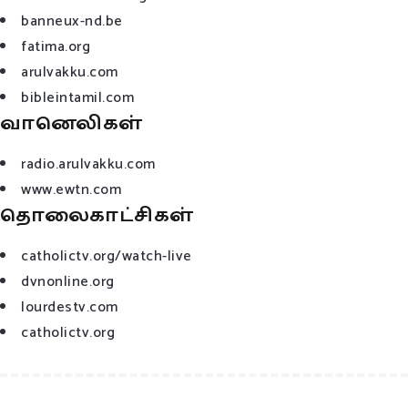
banneux-nd.be
fatima.org
arulvakku.com
bibleintamil.com
வானெலிகள்
radio.arulvakku.com
www.ewtn.com
தொலைகாட்சிகள்
catholictv.org/watch-live
dvnonline.org
lourdestv.com
catholictv.org