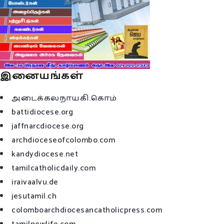
இனையங்கள்
அடைக்கலநாயகி.கொம்
battidiocese.org
jaffnarcdiocese.org
archdioceseofcolombo.com
kandydiocese.net
tamilcatholicdaily.com
iraivaalvu.de
jesutamil.ch
colomboarchdiocesancatholicpress.com