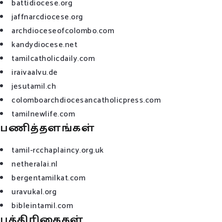
battidiocese.org
jaffnarcdiocese.org
archdioceseofcolombo.com
kandydiocese.net
tamilcatholicdaily.com
iraivaalvu.de
jesutamil.ch
colomboarchdiocesancatholicpress.com
tamilnewlife.com
பணித்தளங்கள்
tamil-rcchaplaincy.org.uk
netheralai.nl
bergentamilkat.com
uravukal.org
bibleintamil.com
பத்திரிகைகள்