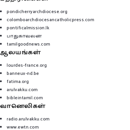
pondicherryarchdiocese.org
colomboarchdiocesancatholicpress.com
pontificalmission.lk
பாதுகாவலன்
tamilgoodnews.com
ஆலயங்கள்
lourdes-france.org
banneux-nd.be
fatima.org
arulvakku.com
bibleintamil.com
வானெலிகள்
radio.arulvakku.com
www.ewtn.com