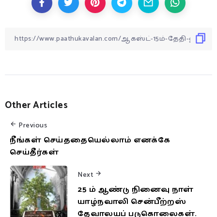
Other Articles
Previous
நீங்கள் செய்ததையெல்லாம் எனக்கே
செய்தீர்கள்
Next
25 ம் ஆண்டு நினைவு நாள்
யாழ்நவாலி சென்பீற்றஸ்
தேவாலயப் படுகொலைகள்.