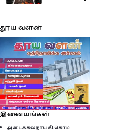
தூய வளன்
இனையங்கள்
அடைக்கலநாயகி.கொம்