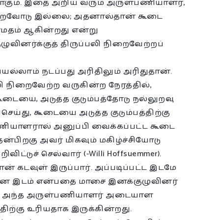
மாகும். இதை அறிய வரும் அருள்பணியாளர்,
லுறவோடு இல்லை; அதனால்தான் கூடை
ாமதம் ஆகின்றது என்று
வினர்க்குத் திருப்பலி நிறைவேற்றப்
ல்லாம் நடப்பது அரிதிலும் அரிதுதான்.
ி நிறைவேற்ற வருகின்ற நேரத்தில்,
கூடையை, அடுத்த குடும்பத்தோடு நல்லுறவு
ெய்து, கூடையை அடுத்த குடும்பத்திற்கு
ணியாளரால் அனுப்பி வைக்கப்பட்ட கூடை
்பிறகு அவர் மிகவும் மகிழ்ச்சியோடு
ிட்டுச் செல்வார் (-Willi Hoffsuemmer).
் கடவுள் இருப்பார். அப்படிப்பட்ட இடமே
ியான இடம் என்பதை மாசை இனக்குழுவினர்
்த அந்த அருள்பணியாளர் அடையாள
ிற்கு உரியதாக இருக்கின்றது.