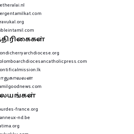
etheralai.nl
ergentamilkat.com
ravukal.org
ibleintamil.com
்திரிகைகள்
ondicherryarchdiocese.org
olomboarchdiocesancatholicpress.com
ontificalmission.lk
பாதுகாவலன்
amilgoodnews.com
லயங்கள்
ourdes-france.org
anneux-nd.be
atima.org