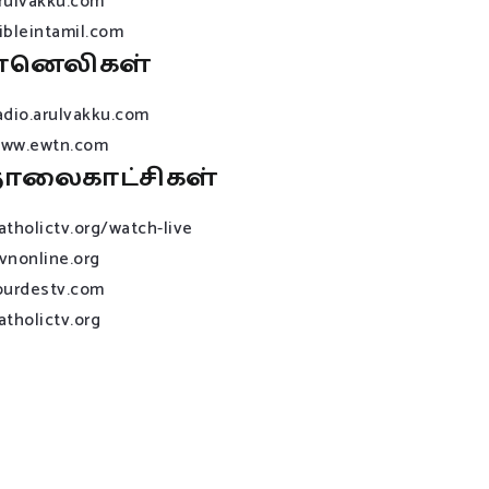
rulvakku.com
ibleintamil.com
ானெலிகள்
adio.arulvakku.com
ww.ewtn.com
ொலைகாட்சிகள்
atholictv.org/watch-live
vnonline.org
ourdestv.com
atholictv.org