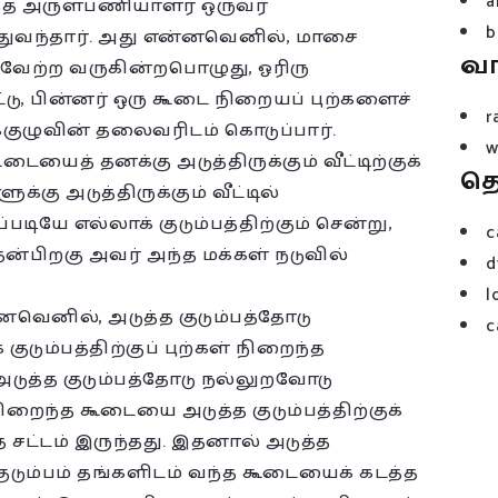
a
த அருள்பணியாளர் ஒருவர்
b
ுவந்தார். அது என்னவெனில், மாசை
வ
ைவேற்ற வருகின்றபொழுது, ஓரிரு
்டு, பின்னர் ஒரு கூடை நிறையப் புற்களைச்
r
குழுவின் தலைவரிடம் கொடுப்பார்.
w
ைத் தனக்கு அடுத்திருக்கும் வீட்டிற்குக்
த
க்கு அடுத்திருக்கும் வீட்டில்
டியே எல்லாக் குடும்பத்திற்கும் சென்று,
c
்பிறகு அவர் அந்த மக்கள் நடுவில்
d
l
வெனில், அடுத்த குடும்பத்தோடு
c
ுடும்பத்திற்குப் புற்கள் நிறைந்த
அடுத்த குடும்பத்தோடு நல்லுறவோடு
 நிறைந்த கூடையை அடுத்த குடும்பத்திற்குக்
சட்டம் இருந்தது. இதனால் அடுத்த
ுடும்பம் தங்களிடம் வந்த கூடையைக் கடத்த