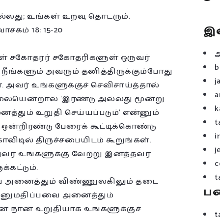
ல்லது; உங்கள் உறவு தொடரும்.
இ
ாசகம் 18: 15-20
்கள் சகோதரர் சகோதரிகளுள் ஒருவர்
b
 நீங்களும் அவரும் தனித்திருக்கும்போது
j
். அவர் உங்களுக்குச் செவிசாய்த்தால்
a
லையென்றால் ‘இரண்டு அல்லது மூன்று
k
்தும் உறுதி செய்யப்படும்’ என்னும்
t
ன்றிரண்டு பேரைக் கூட்டிக்கொண்டு
i
ாவிடில் திருச்சபையிடம் கூறுங்கள்.
j
 அவர் உங்களுக்கு வேற்று இனத்தவர்
c
கட்டும்.
t
ை அனைத்தும் விண்ணுலகிலும் தடை
ப
 அனுமதிப்பவை அனைத்தும்
ன நான் உறுதியாக உங்களுக்குச்
t