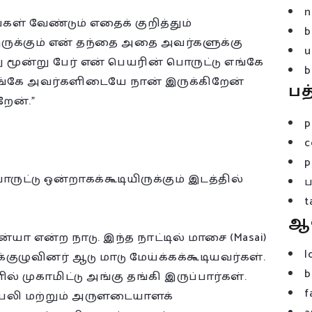
n
ள் வேண்டும் எதைக் குறித்தும்
b
ுக்கும் என் தந்தை அதை அவர்களுக்கு
u
மூன்று பேர் என் பெயரின் பொருட்டு எங்கே
b
அங்கே அவர்களிடையே நான் இருக்கிறேன்
பத
ேன்.”
p
c
p
ுட்டு ஒன்றாகக்கூடியிருக்கும் இடத்தில்
t
ஆ
்யா என்ற நாடு. இந்த நாட்டில் மாசை (Masai)
l
ுழுவினர் ஆடு மாடு மேய்க்கக்கூடியவர்கள்.
b
 முகாமிட்டு அங்கு தங்கி இருப்பார்கள்.
f
ுப்பலி மற்றும் அருளடையாளக்