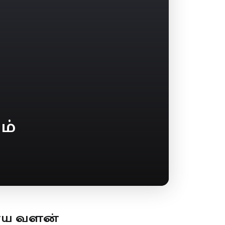
ம்
ூய வளன்