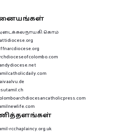
னையங்கள்
அடைக்கலநாயகி.கொம்
attidiocese.org
affnarcdiocese.org
rchdioceseofcolombo.com
andydiocese.net
amilcatholicdaily.com
raivaalvu.de
esutamil.ch
olomboarchdiocesancatholicpress.com
amilnewlife.com
ணித்தளங்கள்
amil-rcchaplaincy.org.uk