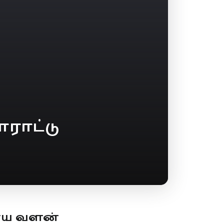
ாராட்டு
ூய வளன்