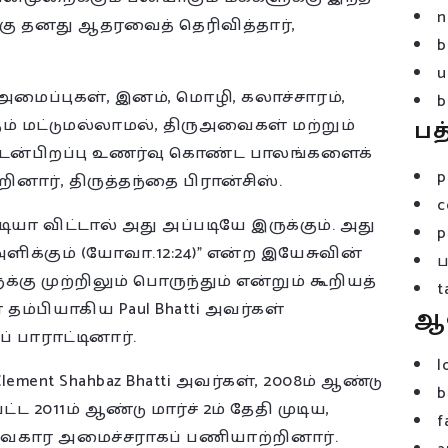
n
ு தனது ஆதரவைத் தெரிவித்தார்,
b
u
அமைப்புகள், இனம், மொழி, கலாச்சாரம்,
b
் மட்டுமல்லாமல், திருஅவைகள் மற்றும்
பத
டன்பிறப்பு உணர்வு கொண்ட பாலங்களைக்
p
ினார், திருத்தந்தை பிரான்சிஸ்.
c
ா விட்டால் அது அப்படியே இருக்கும். அது
p
ளிக்கும் (யோவா.12:24)” என்ற இயேசுவின்
க்கு முற்றிலும் பொருந்தும் என்றும் கூறியத்
t
் தம்பியாகிய Paul Bhatti அவர்கள்
ஆ
 பாராட்டினார்.
l
ent Shahbaz Bhatti அவர்கள், 2008ம் ஆண்டு
b
 2011ம் ஆண்டு மார்ச் 2ம் தேதி முடிய,
f
விவகார அமைச்சராகப் பணியாற்றினார்.