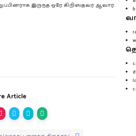
a
ப்பினராக இருந்த ஒரே கிறிஸ்தவர் ஆவார்.
b
வ
r
w
த
c
d
l
c
e Article