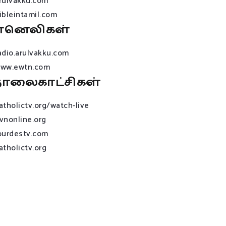
rulvakku.com
ibleintamil.com
ானெலிகள்
adio.arulvakku.com
ww.ewtn.com
ொலைகாட்சிகள்
atholictv.org/watch-live
vnonline.org
ourdestv.com
atholictv.org