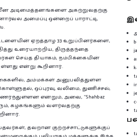
நவீன அடிமைத்தனங்களை அகற்றுவதற்கு
இ
ார்வல அமைப்பு ஒன்றைப் பாராட்டி,
்.
்கட்டளையின் ஏறத்தாழ 33 உறுப்பினர்களை,
b
ித்து உரையாற்றிய, திருத்தந்தை
j
வர்கள் செய்த தியாகம், நம்பிக்கையின்
a
து என்று கூறினார்.
k
t
கைகளில், அம்மக்கள் அனுபவித்துள்ள
i
கொள்ளுதல், ஒப்புரவு, வலிமை, துணிச்சல்,
j
்ந்துள்ளன என்றும், அவை, “Shahbaz
c
ும், கழகங்களும் வளர்வதற்கு
t
றினார்.
ப
ஸ்தவர்கள், தவறான குற்றச்சாட்டுகளுக்குப்
t
வன்முறைக்கும் பலியாகும் மக்களுக்கு இந்த