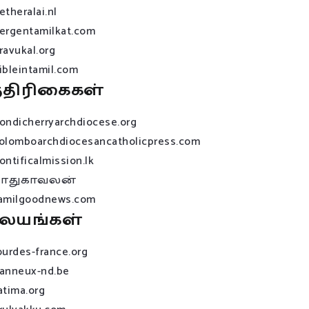
etheralai.nl
ergentamilkat.com
ravukal.org
ibleintamil.com
்திரிகைகள்
ondicherryarchdiocese.org
olomboarchdiocesancatholicpress.com
ontificalmission.lk
பாதுகாவலன்
amilgoodnews.com
லயங்கள்
ourdes-france.org
anneux-nd.be
atima.org