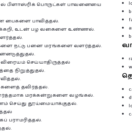
l
ில் பிளாஸ்ரிக் பொருட்கள் பாவனையை
b
f
லான பைகளை பாவித்தல்.
a
் மரக்கறி, உடன் பழ வகைளை உண்ணல்.
b
ளர்த்தல்.
வ
களை நட்டு பனை மரங்களை வளர்த்தல்.
்னடுத்துதல்.
r
க விரையம் செய்யாதிருத்தல்
w
த்தை நிறுத்துதல்.
த
வித்தல்.
ளைத் தவிர்த்தல்.
c
ர்த்தமாக மரக்கன்றுகளை வழங்கல்.
d
ம் செய்து தூய்மையாக்குதல்.
l
்தல்
c
் பராமரித்தல்.
தல்.