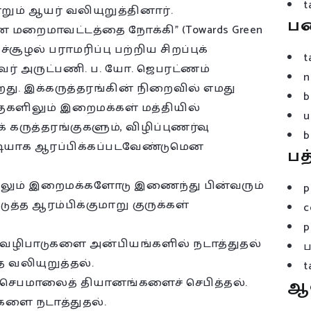
t
ும் ஆயர் வலியுறுத்தினார்.
ப
ன மறைமாவட்டத்தை நோக்கி” (Towards Green
்சூழல் பராமரிப்பு பற்றிய சிறப்புக்
t
்வர் அருட்பணி. ப. யோ. ஜெபரட்ணம்
n
ு. இக்கருத்தரங்கின் நிறைவில் எமது
b
குகளிலும் இறைமக்கள் மத்தியில்
u
ுக் கருத்தரங்குகளும், விழிப்புணர்வு
b
டியாக ஆரப்பிக்கப்படவேண்டுமென
பத
ளிலும் இறைமக்களோடு இணைந்து பின்வரும்
p
்த ஆரம்பிக்குமாறு குருக்கள்
c
p
 செப வழிபாடுகளை அன்பியங்களில் நடாத்துதல்
வலியுறுத்தல்.
t
 செபமாலைத் தியானங்களைச் செபித்தல்.
ஆ
ளை நடாத்துதல்.