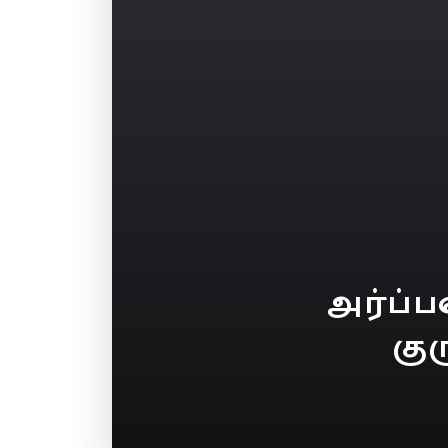
அர்ப்
கு