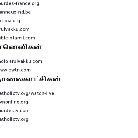
ourdes-france.org
anneux-nd.be
atima.org
rulvakku.com
ibleintamil.com
ானெலிகள்
adio.arulvakku.com
ww.ewtn.com
ொலைகாட்சிகள்
atholictv.org/watch-live
vnonline.org
ourdestv.com
atholictv.org