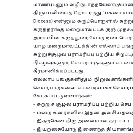
மாண்புடனும் வழிநடாத்தவேண்டுமென்ற
திருப்பலியைத் தொடர்ந்து “பசுமையா
Diocese) என்னும் கருப்பொருளில் சுற்றுச
கருத்தரங்கு மறைமாவட்டக் குரு முதல
அடிகளின் கருத்துரையோடு நடைபெற்றத
யாழ் மறைமாவட்டத்தின் எல்லாப் பங்
சுற்றுச்சூழல் பராமரிப்பு பற்றிய சிறப்ப
நிகழ்வுகளும், செயற்பாடுகளும் உடன
தீர்மானிக்கப்பட்டது.
எல்லாப் பங்குகளிலும், நிறுவனங்க
செயற்பாடுகளை உடனடியாகச் செயற்படுத
கேட்கப்பட்டுள்ளார்கள்:
– சுற்றுச் சூழல் பராமரிப்பு பற்றிய
– மறை உரைகளில் இதன் அவசியத்தை 
– இதற்கென திரு அவையால் தரப்பட்ட
– இயற்கையோடு இணைந்த தியானங்க