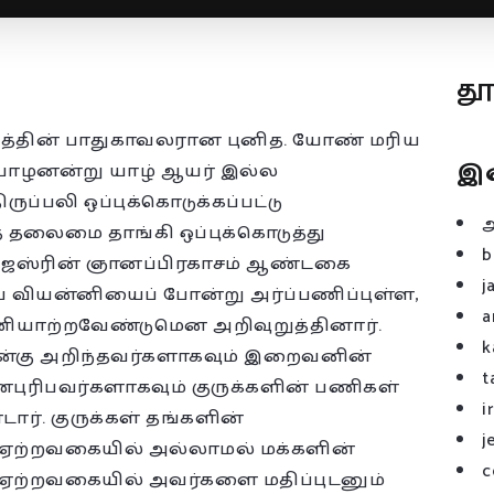
த
ியத்தின் பாதுகாவலரான புனித. யோண் மரிய
இ
வியாழனன்று யாழ் ஆயர் இல்ல
ுப்பலி ஒப்புக்கொடுக்கப்பட்டு
் தலைமை தாங்கி ஒப்புக்கொடுத்து
b
ு ஜஸ்ரின் ஞானப்பிரகாசம் ஆண்டகை
j
ய வியன்னியைப் போன்று அர்ப்பணிப்புள்ள,
a
ியாற்றவேண்டுமென அறிவுறுத்தினார்.
k
 நன்கு அறிந்தவர்களாகவும் இறைவனின்
t
ுரிபவர்களாகவும் குருக்களின் பணிகள்
i
ர். குருக்கள் தங்களின்
j
ம் ஏற்றவகையில் அல்லாமல் மக்களின்
c
ம் ஏற்றவகையில் அவர்களை மதிப்புடனும்