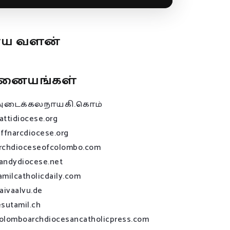
ூய வளன்
னையங்கள்
அடைக்கலநாயகி.கொம்
attidiocese.org
affnarcdiocese.org
rchdioceseofcolombo.com
andydiocese.net
amilcatholicdaily.com
raivaalvu.de
esutamil.ch
olomboarchdiocesancatholicpress.com