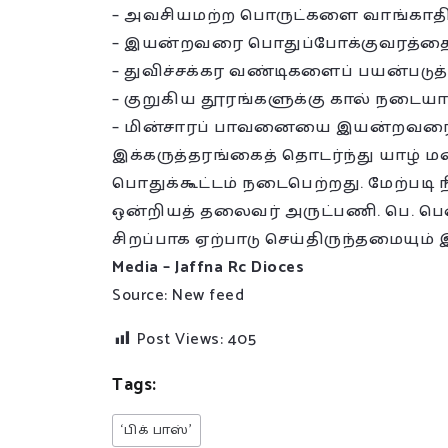
– அவசியமற்ற பொருட்களை வாங்காதிர
– இயன்றவரை பொதுப்போக்குவரத்தைப்
– துவிச்சக்கர வண்டிகளைப் பயன்படுத்
– குறுகிய தூரங்களுக்கு கால் நடையாக
– மின்சாரப் பாவனையை இயன்றவரை கட
இக்கருத்தரங்கைத் தொடர்ந்து யாழ் ம
பொதுக்கூட்டம் நடைபெற்றது. மேற்படி 
ஒன்றியத் தலைவர் அருட்பணி. பெ. பெ
சிறப்பாக ஏற்பாடு செய்திருந்தமையும் இ
Media – Jaffna Rc Dioces
Source: New feed
Post Views:
405
Tags:
‘பிக் பாஸ்’