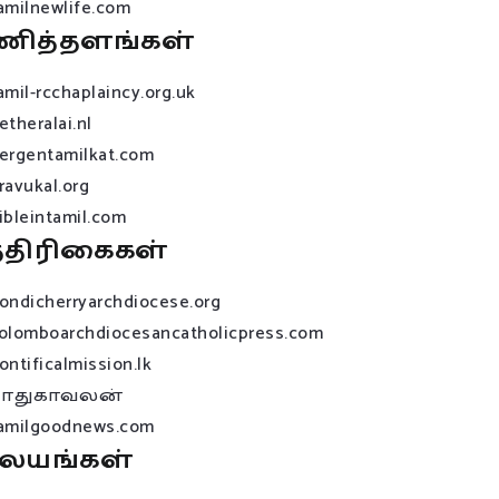
amilnewlife.com
ணித்தளங்கள்
amil-rcchaplaincy.org.uk
etheralai.nl
ergentamilkat.com
ravukal.org
ibleintamil.com
்திரிகைகள்
ondicherryarchdiocese.org
olomboarchdiocesancatholicpress.com
ontificalmission.lk
பாதுகாவலன்
amilgoodnews.com
லயங்கள்