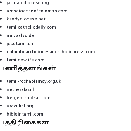
jaffnarcdiocese.org
archdioceseofcolombo.com
kandydiocese.net
tamilcatholicdaily.com
iraivaalvu.de
jesutamil.ch
colomboarchdiocesancatholicpress.com
tamilnewlife.com
பணித்தளங்கள்
tamil-rcchaplaincy.org.uk
netheralai.nl
bergentamilkat.com
uravukal.org
bibleintamil.com
பத்திரிகைகள்