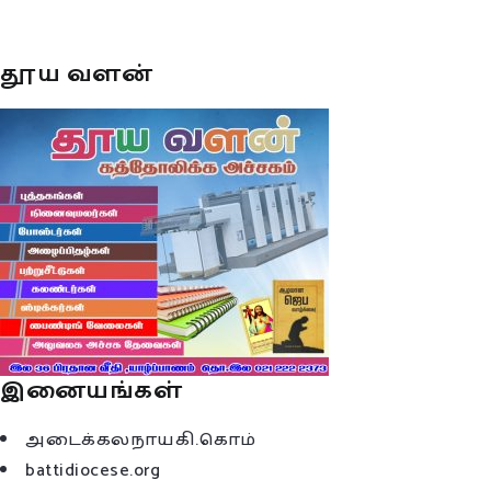
தூய வளன்
இனையங்கள்
அடைக்கலநாயகி.கொம்
battidiocese.org