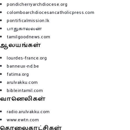
pondicherryarchdiocese.org
colomboarchdiocesancatholicpress.com
pontificalmission.lk
பாதுகாவலன்
tamilgoodnews.com
ஆலயங்கள்
lourdes-france.org
banneux-nd.be
fatima.org
arulvakku.com
bibleintamil.com
வானெலிகள்
radio.arulvakku.com
www.ewtn.com
தொலைகாட்சிகள்